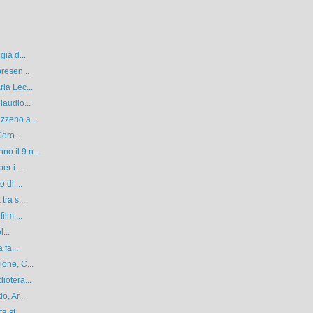
gia d...
resen...
ia Lec...
laudio...
zzeno a...
oro...
o il 9 n...
r i ...
 di ...
ra s...
ilm ...
...
 fa...
one, C...
iotera...
, Ar...
a st...