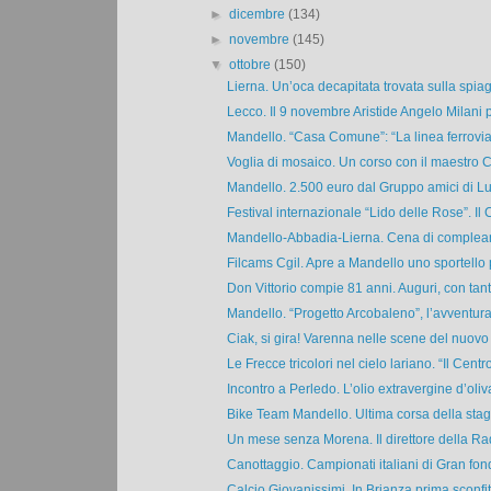
►
dicembre
(134)
►
novembre
(145)
▼
ottobre
(150)
Lierna. Un’oca decapitata trovata sulla spiag
Lecco. Il 9 novembre Aristide Angelo Milani p
Mandello. “Casa Comune”: “La linea ferroviar
Voglia di mosaico. Un corso con il maestro C
Mandello. 2.500 euro dal Gruppo amici di Lu
Festival internazionale “Lido delle Rose”. Il C
Mandello-Abbadia-Lierna. Cena di compleann
Filcams Cgil. Apre a Mandello uno sportello pe
Don Vittorio compie 81 anni. Auguri, con tanto
Mandello. “Progetto Arcobaleno”, l’avventura t
Ciak, si gira! Varenna nelle scene del nuovo f
Le Frecce tricolori nel cielo lariano. “Il Centrol
Incontro a Perledo. L’olio extravergine d’oliva
Bike Team Mandello. Ultima corsa della stagi
Un mese senza Morena. Il direttore della Rad
Canottaggio. Campionati italiani di Gran fondo
Calcio Giovanissimi. In Brianza prima sconfitt