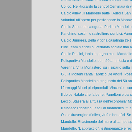
Colico. Re Riccardo fa centro! Centinaia di vis
Calcio Allievi, il Mandello batte l’Aurora San 
Volontari all’opera per posizionare in Manavel
Calcio Seconda categoria. Pari tra Mandello 
Panchine, cestini e rastrelliere per bici. Vare
Calcio Juniores. Bella vittoria casalinga (3-1)
Bike Team Mandello. Pedalata sociale fino a 
Calcio Pulcini, tanto impegno ma il Mandello s
Polisportiva Mandello, per i 50 anni festa e ri
Varenna. Villa Monastero, su il sipario sulla 
Giulia Molteni canta Fabrizio De André. Poes
Polisportiva Mandello al traguardo dei 50 anni
I formaggi Mauri pluripremiati. Vincente il co
Il dolce Natale che fa bene. Panettoni e pando
Lecco. Stasera alla “Casa dell’economia” Mol
Il sindaco Riccardo Fasoli ai mandellesi: “Le 
Olio extravergine d’oliva, virtù e benefìci. Se 
Mandello. Rifacimento del muro al campo spor
Mandello. “L’abbraccio”, testimonianze e recit