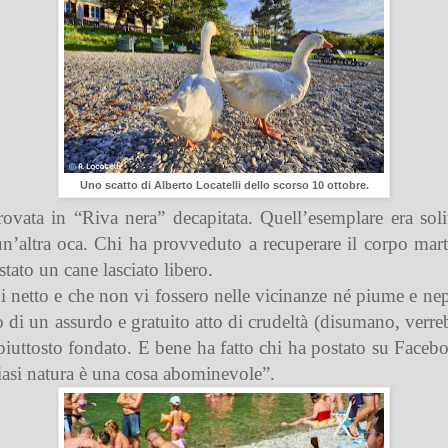
Uno scatto di Alberto Locatelli dello scorso 10 ottobre.
ovata in “Riva nera” decapitata. Quell’esemplare era solit
’altra oca. Chi ha provveduto a recuperare il corpo mart
stato un cane lasciato libero.
 di netto e che non vi fossero nelle vicinanze né piume e ne
ato di un assurdo e gratuito atto di crudeltà (disumano, ver
iuttosto fondato. E bene ha fatto chi ha postato su Faceb
lsiasi natura è una cosa abominevole”.