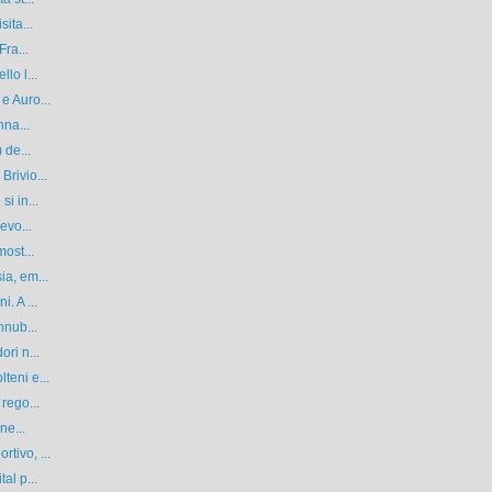
ita...
Fra...
lo l...
e Auro...
nna...
 de...
Brivio...
i in...
evo...
most...
ia, em...
. A ...
nnub...
ri n...
teni e...
rego...
ne...
tivo, ...
al p...