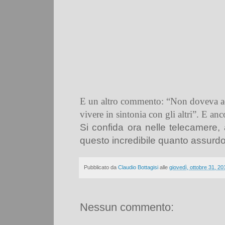
E un altro commento: “Non doveva acca
vivere in sintonia con gli altri”. E an
Si confida ora nelle telecamer
questo incredibile quanto assurdo
Pubblicato da
Claudio Bottagisi
alle
giovedì, ottobre 31, 20
Nessun commento: