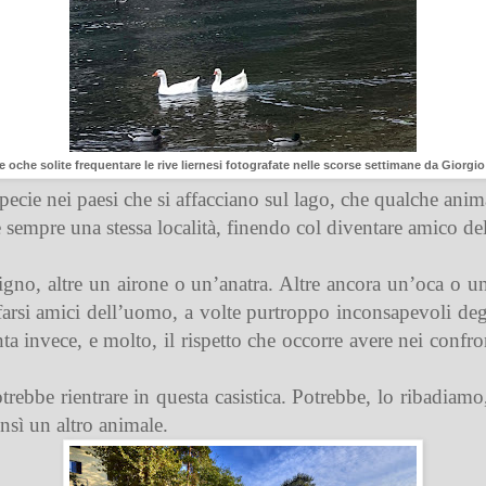
 oche solite frequentare le rive liernesi fotografate nelle scorse settimane da Giorgio
cie nei paesi che si affacciano sul lago, che qualche anima
empre una stessa località, finendo col diventare amico de
igno, altre un airone o un’anatra. Altre ancora un’oca o u
a farsi amici dell’uomo, a volte purtroppo inconsapevoli degl
 invece, e molto, il rispetto che occorre avere nei confro
potrebbe rientrare in questa casistica. Potrebbe, lo ribadiam
sì un altro animale.