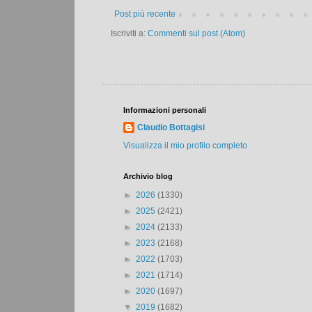
Post più recente
Iscriviti a:
Commenti sul post (Atom)
Informazioni personali
Claudio Bottagisi
Visualizza il mio profilo completo
Archivio blog
►
2026
(1330)
►
2025
(2421)
►
2024
(2133)
►
2023
(2168)
►
2022
(1703)
►
2021
(1714)
►
2020
(1697)
▼
2019
(1682)