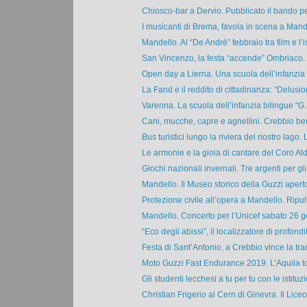
Chiosco-bar a Dervio. Pubblicato il bando per
I musicanti di Brema, favola in scena a Mande
Mandello. Al “De Andrè” febbraio tra film e l’ist
San Vincenzo, la festa “accende” Ombriaco. E
Open day a Lierna. Una scuola dell’infanzia 
La Fand e il reddito di cittadinanza: “Delusio
Varenna. La scuola dell’infanzia bilingue “G.B
Cani, mucche, capre e agnellini. Crebbio ben
Bus turistici lungo la riviera del nostro lago. Li
Le armonie e la gioia di cantare del Coro Ald
Giochi nazionali invernali. Tre argenti per gli 
Mandello. Il Museo storico della Guzzi apert
Protezione civile all’opera a Mandello. Ripulit
Mandello. Concerto per l’Unicef sabato 26 ge
“Eco degli abissi”, il localizzatore di profondit
Festa di Sant’Antonio, a Crebbio vince la trad
Moto Guzzi Fast Endurance 2019. L’Aquila tor
Gli studenti lecchesi a tu per tu con le istituzio
Christian Frigerio al Cern di Ginevra. Il Liceo 