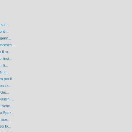
su t...
ntr...
 genn...
ncesco ...
l ro...
 insi...
 li...
ll’8...
per il...
r ric...
Gru...
ssini ...
siche ...
a Spaz...
 mos...
i to...