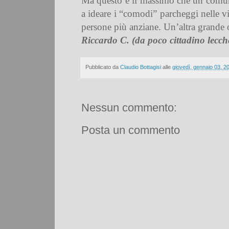
Ma questo è il massimo che un comune
a ideare i “comodi” parcheggi nelle vi
persone più anziane. Un’altra grande 
Riccardo C. (da poco cittadino lecch
Pubblicato da
Claudio Bottagisi
alle
giovedì, gennaio 03, 2
Nessun commento:
Posta un commento