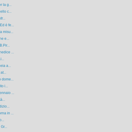
 la g...
llo c...
r...
d è fe...
a misu...
ne e...
.Pir...
edice ...
...
eia a...
at...
o dome...
o i...
nnaio ...
à...
izio...
na in ...
...
Gr...