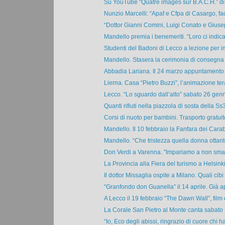
Su YouTube “Quatre images sur B.A.C.H.” di 
Nunzio Marcelli: “Apaf e Cfpa di Casargo, fa
“Dottor Gianni Comini, Luigi Conato e Giuse
Mandello premia i benemeriti. “Loro ci indica
Studenti del Badoni di Lecco a lezione per im
Mandello. Stasera la cerimonia di consegna d
Abbadia Lariana. Il 24 marzo appuntamento c
Lierna. Casa “Pietro Buzzi”, l’animazione tera
Lecco. “Lo sguardo dall’alto” sabato 26 genna
Quanti rifiuti nella piazzola di sosta della Ss3
Corsi di nuoto per bambini. Trasporto gratuito
Mandello. Il 10 febbraio la Fanfara dei Carabi
Mandello. “Che tristezza quella donna ottant
Don Verdi a Varenna. "Impariamo a non smarri
La Provincia alla Fiera del turismo a Helsinki 
Il dottor Missaglia ospite a Milano. Quali cibi c
“Granfondo don Guanella” il 14 aprile. Già ap
A Lecco il 19 febbraio “The Dawn Wall”, film
La Corale San Pietro al Monte canta sabato 
“Io, Eco degli abissi, ringrazio di cuore chi ha