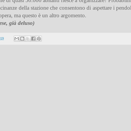
 di quasi 50.000 abitanti riesce a organizzare? Probabil
cinanze della stazione che consentono di aspettare i pendola
opera, ma questo è un altro argomento.
ese, già deluso)
019