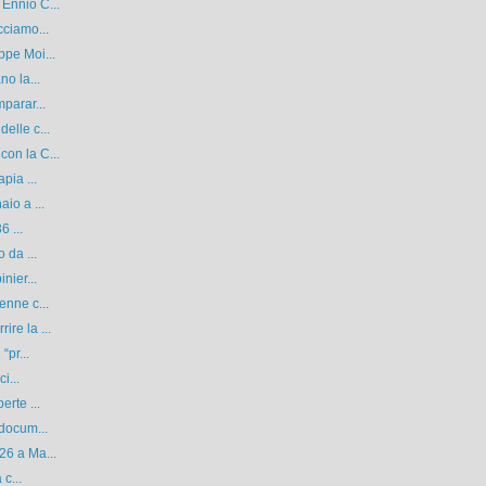
Ennio C...
cciamo...
ppe Moi...
no la...
parar...
elle c...
on la C...
pia ...
io a ...
6 ...
 da ...
nier...
enne c...
re la ...
“pr...
i...
erte ...
 docum...
26 a Ma...
 c...