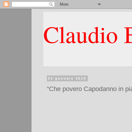
Claudio B
03 gennaio 2019
“Che povero Capodanno in pia