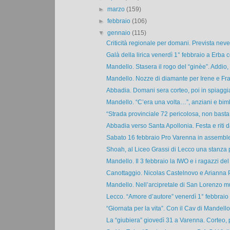
►
marzo
(159)
►
febbraio
(106)
▼
gennaio
(115)
Criticità regionale per domani. Prevista neve 
Galà della lirica venerdì 1° febbraio a Erba co
Mandello. Stasera il rogo del “ginèe”. Addio,
Mandello. Nozze di diamante per Irene e Fra
Abbadia. Domani sera corteo, poi in spiaggia i
Mandello. “C’era una volta…”, anziani e bimbi
“Strada provinciale 72 pericolosa, non basta il
Abbadia verso Santa Apollonia. Festa e riti da
Sabato 16 febbraio Pro Varenna in assemblea 
Shoah, al Liceo Grassi di Lecco una stanza pe
Mandello. Il 3 febbraio la IWO e i ragazzi del 
Canottaggio. Nicolas Castelnovo e Arianna Pa
Mandello. Nell’arcipretale di San Lorenzo mu
Lecco. “Amore d’autore” venerdì 1° febbraio 
“Giornata per la vita”. Con il Cav di Mandello
La “giubiera” giovedì 31 a Varenna. Corteo, po