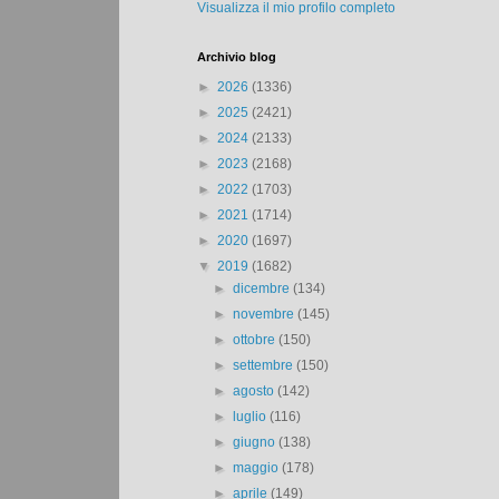
Visualizza il mio profilo completo
Archivio blog
►
2026
(1336)
►
2025
(2421)
►
2024
(2133)
►
2023
(2168)
►
2022
(1703)
►
2021
(1714)
►
2020
(1697)
▼
2019
(1682)
►
dicembre
(134)
►
novembre
(145)
►
ottobre
(150)
►
settembre
(150)
►
agosto
(142)
►
luglio
(116)
►
giugno
(138)
►
maggio
(178)
►
aprile
(149)