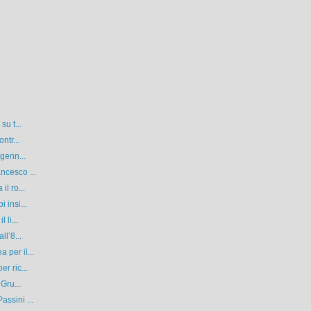
su t...
ntr...
 genn...
ncesco ...
l ro...
 insi...
 li...
ll’8...
per il...
r ric...
Gru...
ssini ...