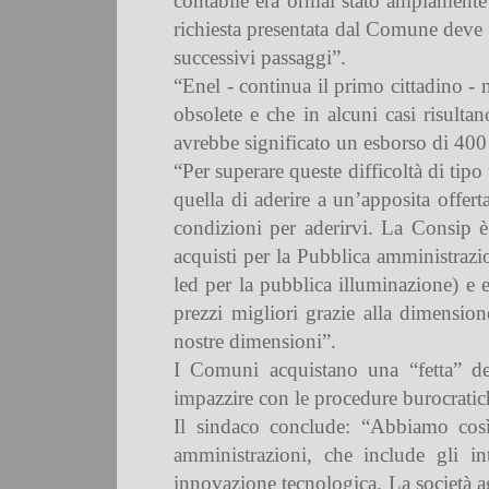
contabile era ormai stato ampiamente 
richiesta presentata dal Comune deve r
successivi passaggi”.
“Enel - continua il primo cittadino -
obsolete e che in alcuni casi risultan
avrebbe significato un esborso di 400 
“Per superare queste difficoltà di tip
quella di aderire a un’apposita offer
condizioni per aderirvi. La Consip è
acquisti per la Pubblica amministrazion
led per la pubblica illuminazione) e e
prezzi migliori grazie alla dimensio
nostre dimensioni”.
I Comuni acquistano una “fetta” del
impazzire con le procedure burocratic
Il sindaco conclude: “Abbiamo così
amministrazioni, che include gli in
innovazione tecnologica. La società agg