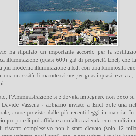
o ha stipulato un importante accordo per la sostituzio
ica illuminazione (quasi 600) già di proprietà Enel, che l
una più moderna illuminazione a led, con una luminosità en
i e una necessità di manutenzione per guasti quasi azzerata
mi.
tato, l’Amministrazione si è dovuta impegnare non poco su d
, Davide Vassena - abbiamo inviato a Enel Sole una richi
unale, come previsto dalle più recenti leggi in materia. In
rio per poterli poi affidare a un’altra azienda con condiz
o di riscatto complessivo non è stato elevato (solo 12 mil