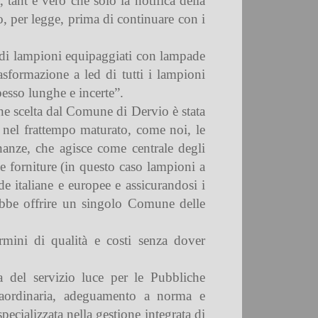
tant’è vero che solo la notifica della
o, per legge, prima di continuare con i
i di lampioni equipaggiati con lampade
rasformazione a led di tutti i lampioni
esso lunghe e incerte”.
one scelta dal Comune di Dervio è stata
o nel frattempo maturato, come noi, le
nanze, che agisce come centrale degli
lle forniture (in questo caso lampioni a
de italiane e europee e assicurandosi i
rebbe offrire un singolo Comune delle
rmini di qualità e costi senza dover
 del servizio luce per le Pubbliche
straordinaria, adeguamento a norma e
pecializzata nella gestione integrata di