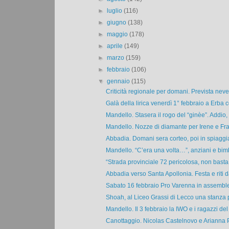
►
luglio
(116)
►
giugno
(138)
►
maggio
(178)
►
aprile
(149)
►
marzo
(159)
►
febbraio
(106)
▼
gennaio
(115)
Criticità regionale per domani. Prevista neve 
Galà della lirica venerdì 1° febbraio a Erba co
Mandello. Stasera il rogo del “ginèe”. Addio,
Mandello. Nozze di diamante per Irene e Fra
Abbadia. Domani sera corteo, poi in spiaggia i
Mandello. “C’era una volta…”, anziani e bimbi
“Strada provinciale 72 pericolosa, non basta il
Abbadia verso Santa Apollonia. Festa e riti da
Sabato 16 febbraio Pro Varenna in assemblea 
Shoah, al Liceo Grassi di Lecco una stanza pe
Mandello. Il 3 febbraio la IWO e i ragazzi del 
Canottaggio. Nicolas Castelnovo e Arianna Pa