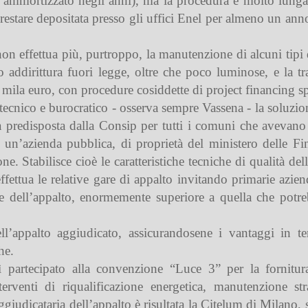
ammortizzato negli anni), ma la procedura è molto lunga, 
estare depositata presso gli uffici Enel per almeno un ann
 non effettua più, purtroppo, la manutenzione di alcuni tip
o addirittura fuori legge, oltre che poco luminose, e la t
mila euro, con procedure cosiddette di project financing sp
o tecnico e burocratico - osserva sempre Vassena - la soluzi
ta predisposta dalla Consip per tutti i comuni che avevan
 un’azienda pubblica, di proprietà del ministero delle Fi
e. Stabilisce cioè le caratteristiche tecniche di qualità de
ffettua le relative gare di appalto invitando primarie azien
ne dell’appalto, enormemente superiore a quella che pot
l’appalto aggiudicato, assicurandosene i vantaggi in te
he.
 partecipato alla convenzione “Luce 3” per la fornitura
terventi di riqualificazione energetica, manutenzione 
iudicataria dell’appalto è risultata la Citelum di Milano, s