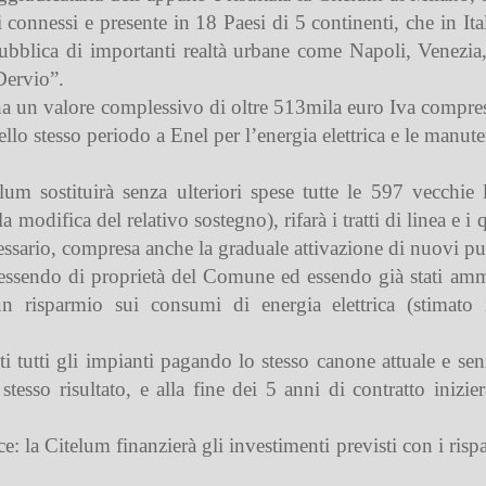
i connessi e presente in 18 Paesi di 5 continenti, che in I
pubblica di importanti realtà urbane come Napoli, Venezia
Dervio”.
 e ha un valore complessivo di oltre 513mila euro Iva compr
lo stesso periodo a Enel per l’energia elettrica e le manute
lum sostituirà senza ulteriori spese tutte le 597 vecchi
odifica del relativo sostegno), rifarà i tratti di linea e i q
ssario, compresa anche la graduale attivazione di nuovi pun
essendo di proprietà del Comune ed essendo già stati ammo
 un risparmio sui consumi di energia elettrica (stimato
ti tutti gli impianti pagando lo stesso canone attuale e s
tesso risultato, e alla fine dei 5 anni di contratto inizi
: la Citelum finanzierà gli investimenti previsti con i ris