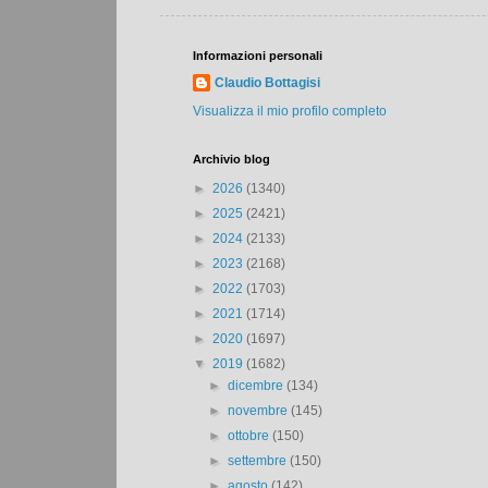
Informazioni personali
Claudio Bottagisi
Visualizza il mio profilo completo
Archivio blog
►
2026
(1340)
►
2025
(2421)
►
2024
(2133)
►
2023
(2168)
►
2022
(1703)
►
2021
(1714)
►
2020
(1697)
▼
2019
(1682)
►
dicembre
(134)
►
novembre
(145)
►
ottobre
(150)
►
settembre
(150)
►
agosto
(142)