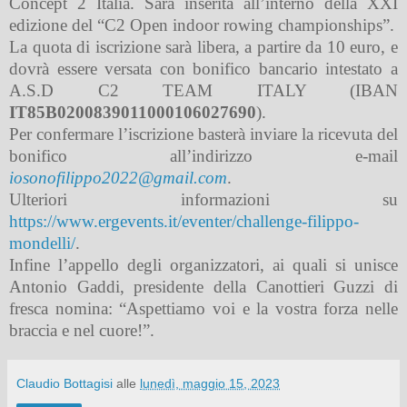
Concept 2 Italia. Sarà inserita all’interno della XXI
edizione del “C2 Open indoor rowing championships”.
La quota di iscrizione sarà libera, a partire da 10 euro, e
dovrà essere versata con bonifico bancario intestato a
A.S.D C2 TEAM ITALY (IBAN
IT85B0200839011000106027690
).
Per confermare l’iscrizione basterà inviare la ricevuta del
bonifico all’indirizzo e-mail
iosonofilippo2022@gmail.com
.
Ulteriori informazioni su
https://www.ergevents.it/eventer/challenge-filippo-
mondelli/
.
Infine l’appello degli organizzatori, ai quali si unisce
Antonio Gaddi, presidente della Canottieri Guzzi di
fresca nomina: “Aspettiamo voi e la vostra forza nelle
braccia e nel cuore!”.
Claudio Bottagisi
alle
lunedì, maggio 15, 2023