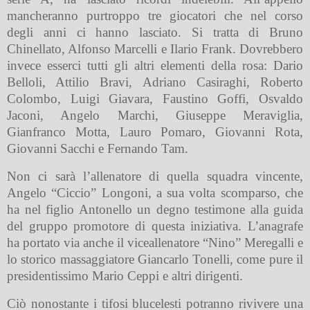
mancheranno purtroppo
tre giocatori che nel corso
degli anni ci hanno lasciato. Si tratta di Bruno
Chinellato, Alfonso Marcelli e Ilario Frank. Dovrebbero
invece esserci tutti gli
altri elementi della rosa: Dario
Belloli, Attilio Bravi, Adriano Casiraghi, Roberto
Colombo, Luigi Giavara, Faustino Goffi, Osvaldo
Jaconi, Angelo Marchi, Giuseppe Meraviglia,
Gianfranco Motta, Lauro Pomaro, Giovanni Rota,
Giovanni Sacchi e Fernando Tam.
Non ci sarà l’allenatore di quella squadra vincente,
Angelo “Ciccio” Longoni, a sua volta scomparso, che
ha nel figlio Antonello un degno testimone alla guida
del gruppo
promotore
di questa iniziativa. L’anagrafe
ha portato via anche il viceallenatore “Nino”
Meregalli e
lo storico massaggiatore Giancarlo Tonelli, come pure il
presidentissimo Mario
Ceppi e altri dirigenti.
Ciò nonostante i tifosi blucelesti potranno rivivere una