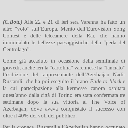
(C.Bott.)
Alle 22 e 21 di ieri sera Varenna ha fatto un
altro "volo" sull’Europa. Merito dell’Eurovision Song
Contest e delle telecamere della Rai, che hanno
immortalato le bellezze paesaggistiche della “perla del
Centrolago”.
Come già accaduto in occasione della semifinale di
giovedì, anche ieri la “cartolina” varennese ha “lanciato”
l’esibizione del rappresentante dell’Azerbaijan Nadir
Rustamli, che ha poi eseguito il brano
Fade to black
e
la cui partecipazione alla kermesse canora ospitata
quest’anno dalla città di Torino era stata confermata tre
settimane dopo la sua vittoria al The Voice of
Azerbaijan, dove aveva conquistato il successo con
oltre il 40% dei voti del pubblico.
Per la cronaca, Rustamli e l’Azerbaijan hanno occupato