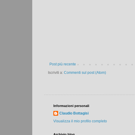
Post più recente
Iscriviti a:
Commenti sul post (Atom)
Informazioni personali
Claudio Bottagisi
Visualizza il mio profilo completo
Archivio blog