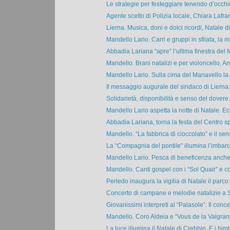
Le strategie per festeggiare tenendo d’occhio
Agente scelto di Polizia locale, Chiara Lafran
Lierna. Musica, doni e dolci ricordi, Natale di
Mandello Lario. Carri e gruppi in sfilata, la ma
Abbadia Lariana “apre” l’ultima finestra del 
Mandello. Brani natalizi e per violoncello, An
Mandello Lario. Sulla cima del Manavello la 
Il messaggio augurale del sindaco di Lierna:
Solidarietà, disponibilità e senso del dovere.
Mandello Lario aspetta la notte di Natale. Ecco
Abbadia Lariana, torna la festa del Centro spo
Mandello. “La fabbrica di cioccolato” e il sens
La “Compagnia del pontile” illumina l’imbarc
Mandello Lario. Pesca di beneficenza anche 
Mandello. Canti gospel con i “Sol Quair” e c
Perledo inaugura la vigilia di Natale il parco 
Concerto di campane e melodie natalizie a Sa
Giovanissimi interpreti al “Palasole”. Il concer
Mandello. Coro Aldeia e “Vous de la Valgrand
La luce illumina il Natale di Crebbio. E i bimbi