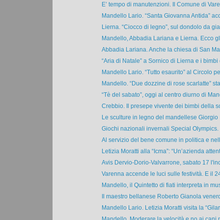
E’ tempo di manutenzioni. Il Comune di Varen
Mandello Lario. “Santa Giovanna Antida” acco
Lierna. “Ciocco di legno”, sul dondolo da gia
Mandello, Abbadia Lariana e Lierna. Ecco gli 
Abbadia Lariana. Anche la chiesa di San Mar
“Aria di Natale” a Sornico di Lierna e i bimbi d
Mandello Lario. “Tutto esaurito” al Circolo per 
Mandello. “Due dozzine di rose scarlatte” sta
“Tè del sabato”, oggi al centro diurno di Mand
Crebbio. Il presepe vivente dei bimbi della sc
Le sculture in legno del mandellese Giorgio 
Giochi nazionali invernali Special Olympics. 
Al servizio del bene comune in politica e nelle
Letizia Moratti alla “Icma”: “Un’azienda attent
Avis Dervio-Dorio-Valvarrone, sabato 17 l'inc
Varenna accende le luci sulle festività. E il 24
Mandello, il Quintetto di fiati interpreta in mus
Il maestro bellanese Roberto Gianola venerdì
Mandello Lario. Letizia Moratti visita la “Gilar
Mandello. Moderare la velocità e no ai cani ne