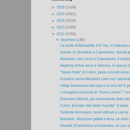
►
2026
(1328)
►
2025
(2421)
►
2024
(2133)
►
2023
(2168)
▼
2022
(1703)
▼
dicembre
(148)
La morte di Benedetto XVI. Noi, in Vaticano qu
Sabato 31 dicembre e Capodanno. Questi gli 
Mandello Lario verso il Capodanno. Il sindac
Veglione di fine anno a Varenna. In piazza S
“Seven hotel” di Colico, passi concreti verso l
Il medico lascia Mandello Lario ma i pazienti 
I Magi arriveranno dal lago e la sera del 5 ge
I consiglieri comunali di “Vivere Lierna”: “I sol
Francesco Minniti, già comandante della staz
Colico, bruciati i libri della “casetta”. Il sinda..
Tombotto ferroviario, lavori ultimati a Lierna. L
Mandello. Mozziconi gettati a terra, un vizio c
Giovedì 29 dicembre un’orchestra, un coro e 