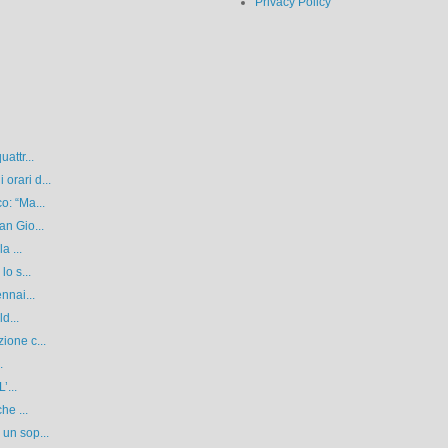
Privacy Policy
attr...
orari d...
o: “Ma...
an Gio...
a ...
lo s...
nnai...
d...
ione c...
.
’...
he ...
un sop...