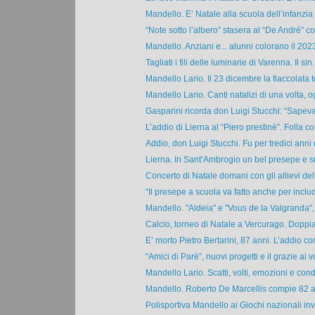
Mandello. E’ Natale alla scuola dell’infanzia 
“Note sotto l’albero” stasera al “De André” con 
Mandello. Anziani e... alunni colorano il 2023
Tagliati i fili delle luminarie di Varenna. Il sin.
Mandello Lario. Il 23 dicembre la fiaccolata t
Mandello Lario. Canti natalizi di una volta, og
Gasparini ricorda don Luigi Stucchi: “Sapeva 
L’addio di Lierna al “Piero prestinè”. Folla c
Addio, don Luigi Stucchi. Fu per tredici anni d
Lierna. In Sant’Ambrogio un bel presepe e sul
Concerto di Natale domani con gli allievi dell
“Il presepe a scuola va fatto anche per includ
Mandello. "Aldeia" e "Vous de la Valgranda", I
Calcio, torneo di Natale a Vercurago. Doppia 
E’ morto Pietro Bertarini, 87 anni. L’addio c
“Amici di Parè”, nuovi progetti e il grazie ai vo
Mandello Lario. Scatti, volti, emozioni e condi
Mandello. Roberto De Marcellis compie 82 an
Polisportiva Mandello ai Giochi nazionali inv