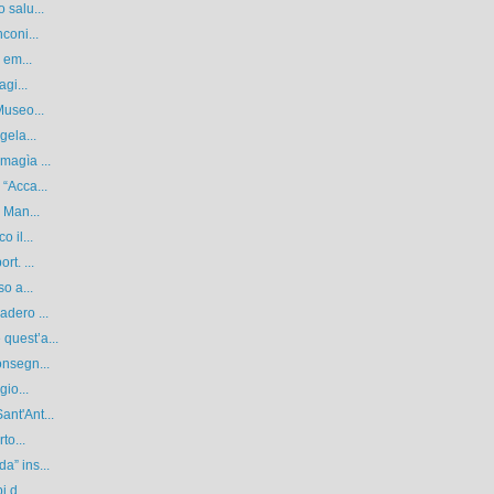
 salu...
coni...
 em...
gi...
Museo...
gela...
magìa ...
 “Acca...
 Man...
 il...
rt. ...
o a...
adero ...
quest’a...
onsegn...
gio...
nt'Ant...
to...
a” ins...
 d...