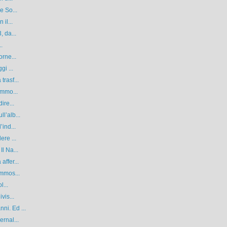
e So...
il...
, da...
..
orne...
gi ...
trasf...
ommo...
ire...
l’alb...
’ind...
ere ...
l Na...
affer...
ommos...
l...
vis...
ni. Ed ...
ernal...