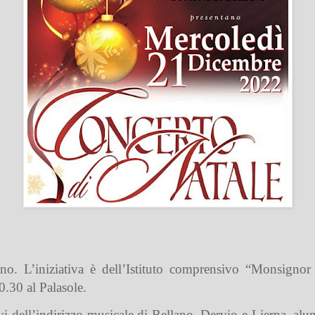
o. L’iniziativa è dell’Istituto comprensivo “Monsignor 
.30 al Palasole.
ievi dell’indirizzo musicale di Bellano, Dervio e Lierna, al