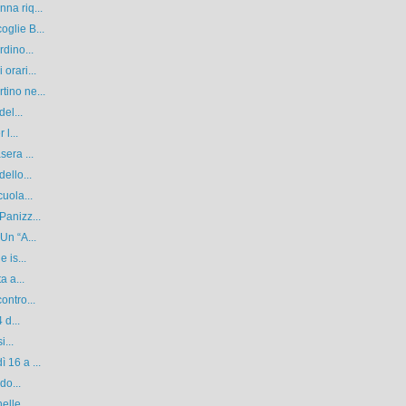
na riq...
glie B...
rdino...
orari...
tino ne...
el...
l...
sera ...
ello...
uola...
Panizz...
Un “A...
 is...
a a...
ontro...
 d...
i...
 16 a ...
do...
lle ...