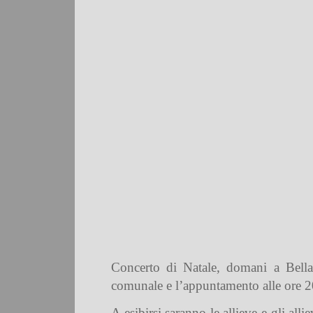
Concerto di Natale, domani a Bellan
comunale e l’appuntamento alle ore 20
A esibirsi saranno le allieve e gli all