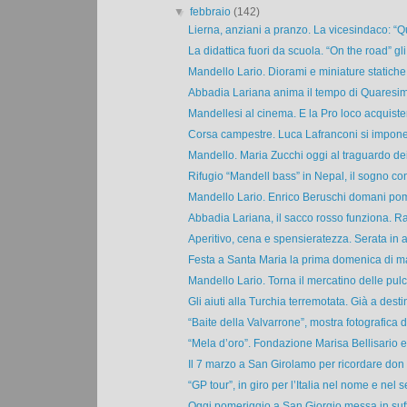
▼
febbraio
(142)
Lierna, anziani a pranzo. La vicesindaco: “Qu
La didattica fuori da scuola. “On the road” gli 
Mandello Lario. Diorami e miniature statiche 
Abbadia Lariana anima il tempo di Quaresima
Mandellesi al cinema. E la Pro loco acquisterà
Corsa campestre. Luca Lafranconi si impone 
Mandello. Maria Zucchi oggi al traguardo dei
Rifugio “Mandell bass” in Nepal, il sogno con
Mandello Lario. Enrico Beruschi domani pome
Abbadia Lariana, il sacco rosso funziona. Ra
Aperitivo, cena e spensieratezza. Serata in al
Festa a Santa Maria la prima domenica di ma
Mandello Lario. Torna il mercatino delle pulci
Gli aiuti alla Turchia terremotata. Già a destin
“Baite della Valvarrone”, mostra fotografica di
“Mela d’oro”. Fondazione Marisa Bellisario e
Il 7 marzo a San Girolamo per ricordare don C
“GP tour”, in giro per l’Italia nel nome e nel s
Oggi pomeriggio a San Giorgio messa in suffr