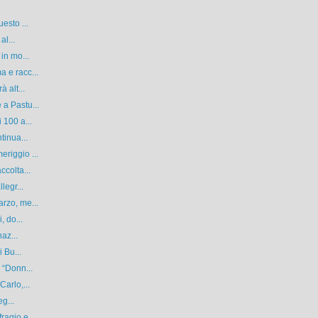
esto ...
al...
in mo...
 e racc...
 alt...
a Pastu...
 100 a...
tinua...
riggio ...
ccolta...
legr...
rzo, me...
, do...
az...
 Bu...
 “Donn...
arlo,...
eg...
agio e...