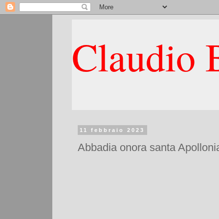
Claudio B
11 febbraio 2023
Abbadia onora santa Apollonia e