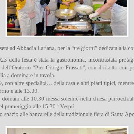
sera ad Abbadia Lariana, per la “tre giorni” dedicata alla 
023 della festa è stata la gastronomia, incontrastata protag
ni dell’Oratorio “Pier Giorgio Frassati”, con il risotto con p
iglia a dominare in tavola.
19, con altre specialità… della casa e altri piatti tipici, men
orno e alle 13.30.
a, domani alle 10.30 messa solenne nella chiesa parrocchia
Nel pomeriggio alle 15.30 i Vespri.
go spazio alle bancarelle della tradizionale fiera di Santa Ap