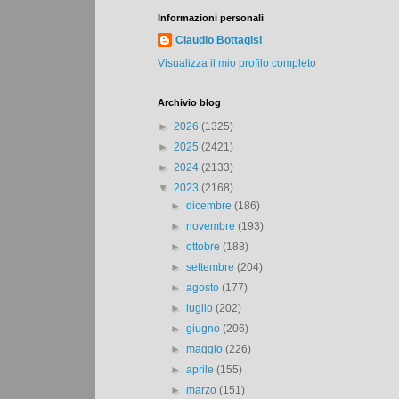
Informazioni personali
Claudio Bottagisi
Visualizza il mio profilo completo
Archivio blog
►
2026
(1325)
►
2025
(2421)
►
2024
(2133)
▼
2023
(2168)
►
dicembre
(186)
►
novembre
(193)
►
ottobre
(188)
►
settembre
(204)
►
agosto
(177)
►
luglio
(202)
►
giugno
(206)
►
maggio
(226)
►
aprile
(155)
►
marzo
(151)