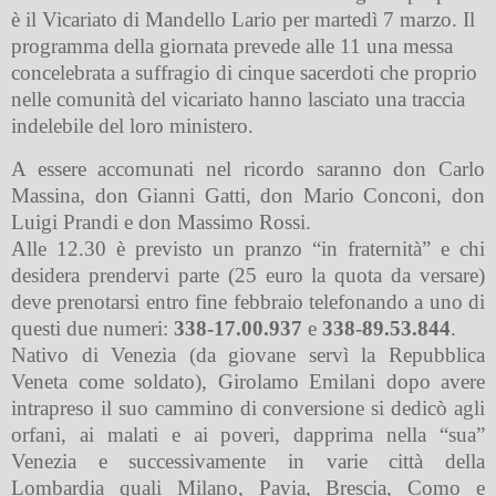
è il Vicariato di Mandello Lario per martedì 7 marzo. Il
programma della giornata prevede alle 11 una messa
concelebrata a suffragio di cinque sacerdoti che proprio
nelle comunità del vicariato hanno lasciato una traccia
indelebile del loro ministero.
A essere accomunati nel ricordo saranno don Carlo
Massina, don Gianni Gatti, don Mario Conconi, don
Luigi Prandi e don Massimo Rossi.
Alle 12.30 è previsto un pranzo “in fraternità” e chi
desidera prendervi parte (25 euro la quota da versare)
deve prenotarsi entro fine febbraio telefonando a uno di
questi due numeri:
338-17.00.937
e
338-89.53.844
.
Nativo di Venezia (da giovane servì la Repubblica
Veneta come soldato), Girolamo Emilani dopo avere
intrapreso il suo cammino di conversione si dedicò agli
orfani, ai malati e ai poveri, dapprima nella “sua”
Venezia e successivamente in varie città della
Lombardia quali Milano, Pavia, Brescia, Como e