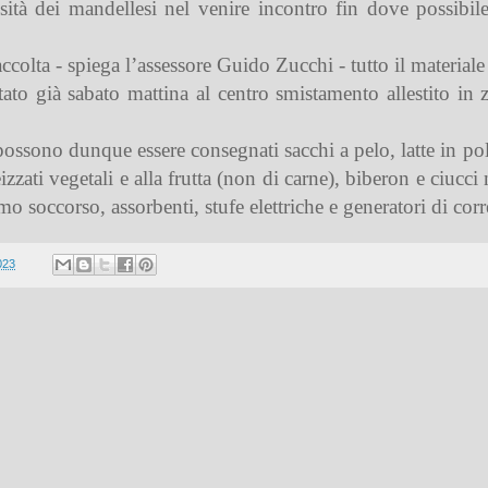
ità dei mandellesi nel venire incontro fin dove possibile 
colta - spiega l’assessore Guido Zucchi - tutto il materiale
ortato già sabato mattina al centro smistamento allestito i
, possono dunque
essere consegnati sacchi a pelo, latte in po
ati vegetali e alla frutta (non di carne), biberon e ciucci n
rimo soccorso, assorbenti, stufe elettriche e generatori di corr
023