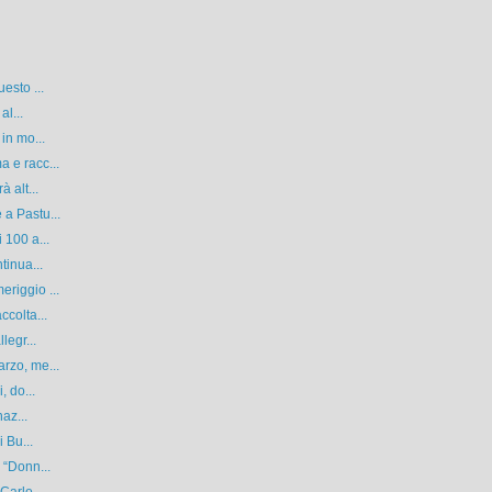
esto ...
al...
in mo...
 e racc...
 alt...
a Pastu...
 100 a...
tinua...
riggio ...
ccolta...
legr...
rzo, me...
, do...
az...
 Bu...
 “Donn...