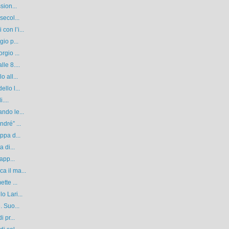
sion...
secol...
on l’i...
io p...
rgio ...
le 8....
 all...
llo l...
....
ndo le...
dré” ...
ppa d...
 di...
app...
a il ma...
tte ...
o Lari...
. Suo...
 pr...