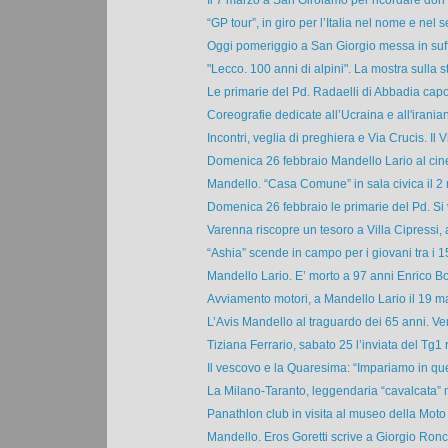
Il 7 marzo a San Girolamo per ricordare don C
“GP tour”, in giro per l’Italia nel nome e nel s
Oggi pomeriggio a San Giorgio messa in suffr
"Lecco. 100 anni di alpini". La mostra sulla sto
Le primarie del Pd. Radaelli di Abbadia capoli
Coreografie dedicate all’Ucraina e all'irania
Incontri, veglia di preghiera e Via Crucis. Il Vi
Domenica 26 febbraio Mandello Lario al cine
Mandello. “Casa Comune” in sala civica il 2 
Domenica 26 febbraio le primarie del Pd. Si v
Varenna riscopre un tesoro a Villa Cipressi, al
“Ashia” scende in campo per i giovani tra i 15 
Mandello Lario. E’ morto a 97 anni Enrico Bon
Avviamento motori, a Mandello Lario il 19 ma
L’Avis Mandello al traguardo dei 65 anni. Ven
Tiziana Ferrario, sabato 25 l’inviata del Tg1 r
Il vescovo e la Quaresima: “Impariamo in ques
La Milano-Taranto, leggendaria “cavalcata” m
Panathlon club in visita al museo della Moto 
Mandello. Eros Goretti scrive a Giorgio Ronche