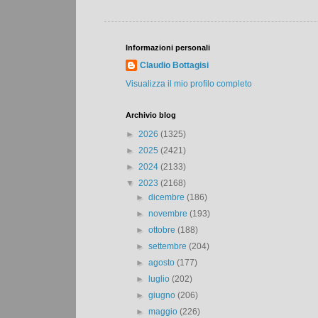
Informazioni personali
Claudio Bottagisi
Visualizza il mio profilo completo
Archivio blog
►
2026
(1325)
►
2025
(2421)
►
2024
(2133)
▼
2023
(2168)
►
dicembre
(186)
►
novembre
(193)
►
ottobre
(188)
►
settembre
(204)
►
agosto
(177)
►
luglio
(202)
►
giugno
(206)
►
maggio
(226)