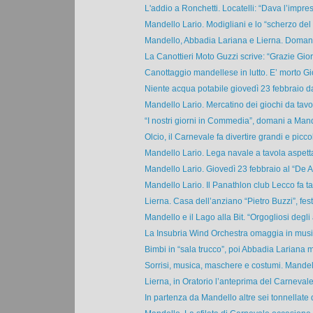
L'addio a Ronchetti. Locatelli: “Dava l’impres
Mandello Lario. Modigliani e lo “scherzo del 
Mandello, Abbadia Lariana e Lierna. Domani c
La Canottieri Moto Guzzi scrive: “Grazie Giorg
Canottaggio mandellese in lutto. E’ morto Gio
Niente acqua potabile giovedì 23 febbraio dal
Mandello Lario. Mercatino dei giochi da tavolo
“I nostri giorni in Commedia”, domani a Mande
Olcio, il Carnevale fa divertire grandi e piccoli
Mandello Lario. Lega navale a tavola aspetta
Mandello Lario. Giovedì 23 febbraio al “De An
Mandello Lario. Il Panathlon club Lecco fa ta
Lierna. Casa dell’anziano “Pietro Buzzi”, festa
Mandello e il Lago alla Bit. “Orgogliosi degli 
La Insubria Wind Orchestra omaggia in music
Bimbi in “sala trucco”, poi Abbadia Lariana me
Sorrisi, musica, maschere e costumi. Mandell
Lierna, in Oratorio l’anteprima del Carnevale
In partenza da Mandello altre sei tonnellate di