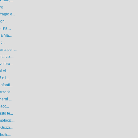
arlo,...
eg...
agio e...
ri...
sta ...
na Ma...
c...
ma per ...
marzo....
oterà...
 vi...
e i...
fanti...
rzo fe...
erdì ...
acc...
to te...
otocic...
Guzzi...
tti:...