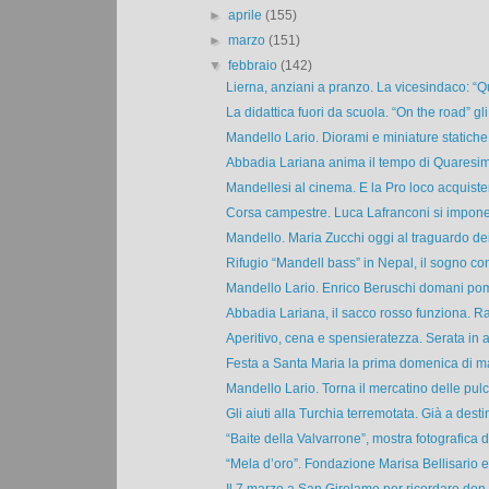
►
aprile
(155)
►
marzo
(151)
▼
febbraio
(142)
Lierna, anziani a pranzo. La vicesindaco: “Qu
La didattica fuori da scuola. “On the road” gli 
Mandello Lario. Diorami e miniature statiche 
Abbadia Lariana anima il tempo di Quaresima
Mandellesi al cinema. E la Pro loco acquisterà
Corsa campestre. Luca Lafranconi si impone 
Mandello. Maria Zucchi oggi al traguardo dei
Rifugio “Mandell bass” in Nepal, il sogno con
Mandello Lario. Enrico Beruschi domani pome
Abbadia Lariana, il sacco rosso funziona. Ra
Aperitivo, cena e spensieratezza. Serata in al
Festa a Santa Maria la prima domenica di ma
Mandello Lario. Torna il mercatino delle pulci
Gli aiuti alla Turchia terremotata. Già a destin
“Baite della Valvarrone”, mostra fotografica di
“Mela d’oro”. Fondazione Marisa Bellisario e