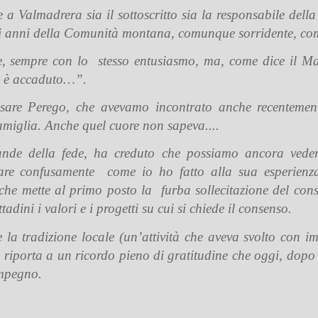
a Valmadrera sia il sottoscritto sia la responsabile dell
li anni della Comunità montana, comunque sorridente, come
ee, sempre con lo stesso entusiasmo, ma, come dice il M
e è accaduto…”.
are Perego, che avevamo incontrato anche recentemente 
famiglia. Anche quel cuore non sapeva....
de della fede, ha creduto che possiamo ancora vederl
nnare confusamente come io ho fatto alla sua esperienz
 che mette al primo posto la furba sollecitazione del con
tadini i valori e i progetti su cui si chiede il consenso.
e la tradizione locale (un’attività che aveva svolto con i
iporta a un ricordo pieno di gratitudine che oggi, dopo l
impegno.