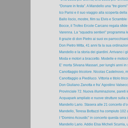
“Donare in festa”. A Mandello una “tre giorni” 
Ico Parisi e il suo viaggio alla scoperta della 
Ballo liscio, mostre, film su Elvis e Scramble 
Bocce, il Trofeo Ercole Carcano regala sfide 
Varenna. La “squadra sentieri” programma le
Il grazie di don Pietro ai suoi ex parrocchiani: 
Don Pietro Mitta, 41 anni fa la sua ordinazion
Mandello e la storia dei giardini. Arrivano i gi
Moda e motori a braccetto. Modelle e motocic
E’ morta Silvana Massari, per lunghi anni in 
Canottaggio tricolore. Nicolas Castelnovo, m
Canottaggio a Piediluco. Vittoria e titolo tricol
Don Giuliano Zanotta e fra’ Agostino Valsecch
Provinciale 72. Nuova illuminazione, pareti i
Acquapark ampliato e nuove strutture sulla s
Mandello Lario. Stasera alle 21 concerto d’o
Mandello, Teresa Bottazzi ha compiuto 102 an
I “Domino Acoustic” in concerto questa sera in
Mandello Lario. Addio Elsa Micheli Scurria, u