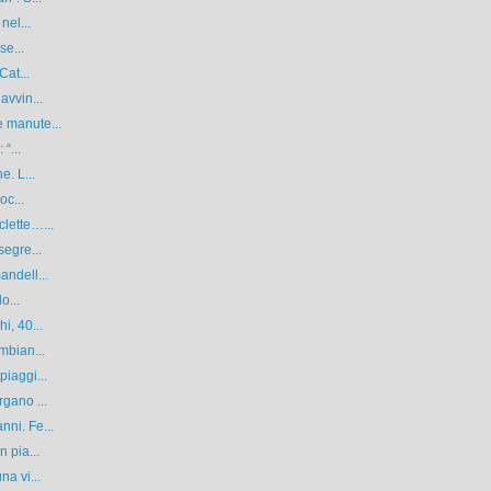
nel...
se...
Cat...
avvin...
 manute...
“...
e. L...
oc...
lette…...
segre...
andell...
o...
i, 40...
mbian...
piaggi...
rgano ...
ni. Fe...
 pia...
na vi...