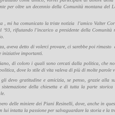
ente per oltre un decennio della Comunità montana del La
.
ta , mi ha comunicato la triste notizia l’amico Valter Cor
 del ‘93, rifiutando l’incarico a presidente della Comunit
o.
zza, aveva detto di volerci provare, ci sarebbe poi rimast
e iniziative importanti.
iano, di coloro i quali sono cercati dalla politica, che 
olitica, dove lo stile di vita valeva di più di molte parole 
i devo gratitudine e amicizia, se penso, grazie alla su
lla sistemazione della chiesetta e di tutta la parte sto
le.
cupero delle miniere dei Piani Resinelli, dove, anche in qu
n lui intatta la passione per salvaguardare la storia e la tr