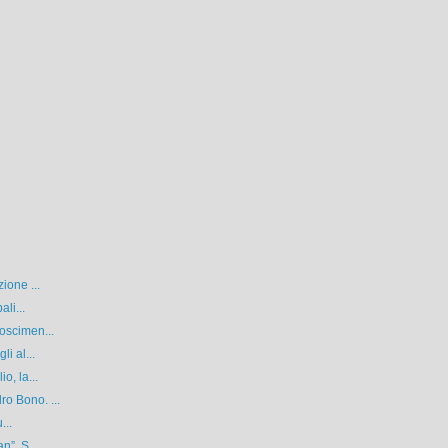
ione ...
li...
oscimen...
i al...
o, la...
o Bono. ...
...
n”. S...