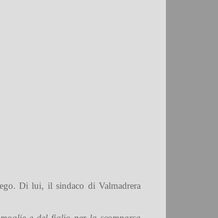
rego. Di lui, il sindaco di Valmadrera
moglie e del figlio per la scomparsa