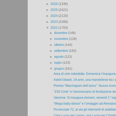
►
2026
(1336)
►
2025
(2421)
►
2024
(2133)
►
2023
(2168)
▼
2022
(1703)
►
dicembre
(148)
►
novembre
(129)
►
ottobre
(144)
►
settembre
(162)
►
agosto
(122)
►
luglio
(123)
▼
giugno
(161)
Area di volo interdetta. Domenica l’inauguraz
Astrid Gilardi, 19 anni, una mandellese tra i pa
Premio “Marchigiani dell’anno”. Nuovo ricon
“150 Cime” e l'anniversario di fondazione degl
Varenna. Si inaugura domani, venerdì 1° lugli
“Mega baby dance” e l’omaggio ad Alessandr
Provinciale 72, al via gli interventi di asfaltatu
“Una Lucia per Lierna, una Lucia per Christia