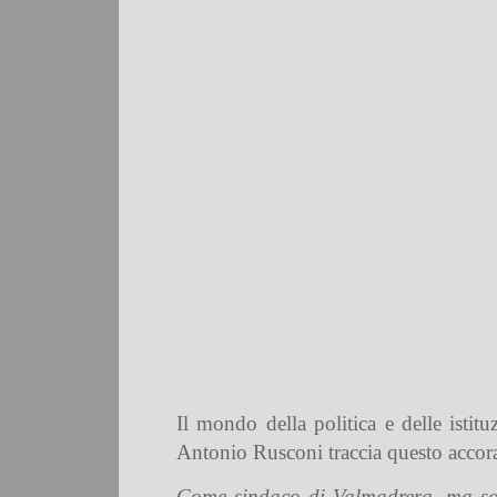
Il mondo della politica e delle istit
Antonio Rusconi traccia questo accora
Come sindaco di Valmadrera, ma sopr