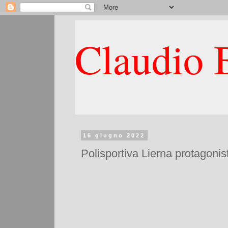
Claudio B
16 giugno 2022
Polisportiva Lierna protagonist