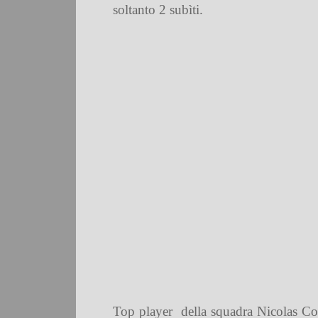
soltanto 2 subìti.
Top player
della squadra Nicolas Co