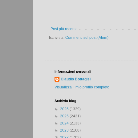
Post più recente
Iscriviti a:
Commenti sul post (Atom)
Informazioni personali
Claudio Bottagisi
Visualizza il mio profilo completo
Archivio blog
►
2026
(1329)
►
2025
(2421)
►
2024
(2133)
►
2023
(2168)
▼
2022
(1703)