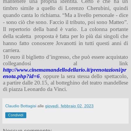
mantenere una propria identità. Certo è che ha un
timbro simile a quello di Lorenzo Cherubini, quindi
quando canta lo richiama. “Ma a livello personale - dice
- sono ciò che sono. Faccio il tributo, poi sono Matteo”.
Il repertorio della band è vario. La colonna portante
della scaletta
proposta è fatta per lo più dai singoli che
hanno fatto conoscere Jovanotti in tutti questi anni di
carriera.
10 euro il biglietto d’ingresso, che può essere acquistato
collegandosi al link
http://www.cinemamandellodellario.it/prenotazioni/pr
enota.php?id=6
, oppure la sera stessa dello spettacolo,
a partire dalle 20.15, al botteghino del teatro mandellese
di piazza Leonardo da Vinci.
Claudio Bottagisi
alle
giovedì, febbraio 02, 2023
Condividi
Nessun commento: