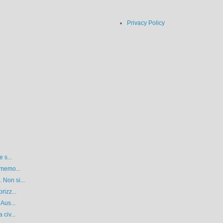
Privacy Policy
 s...
 memo...
 Non si...
rizz...
 Aus...
 civ...