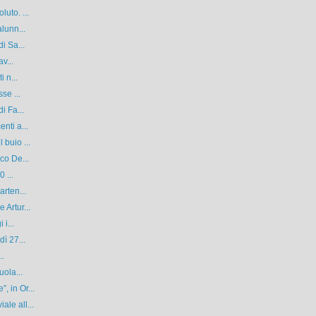
uto. ...
lunn...
i Sa...
v...
 n...
se ...
i Fa...
nti a...
 buio ...
co De...
 ...
arten...
 Artur...
 i...
ì 27...
..
uola...
 in Or...
le all...