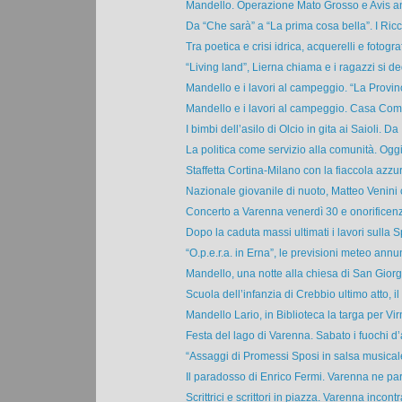
Mandello. Operazione Mato Grosso e Avis anc
Da “Che sarà” a “La prima cosa bella”. I Ricch
Tra poetica e crisi idrica, acquerelli e fotografi
“Living land”, Lierna chiama e i ragazzi si de
Mandello e i lavori al campeggio. “La Provinc
Mandello e i lavori al campeggio. Casa Comu
I bimbi dell’asilo di Olcio in gita ai Saioli. Da .
La politica come servizio alla comunità. Oggi
Staffetta Cortina-Milano con la fiaccola azzurr
Nazionale giovanile di nuoto, Matteo Venini 
Concerto a Varenna venerdì 30 e onorificenza
Dopo la caduta massi ultimati i lavori sulla S
“O.p.e.r.a. in Erna”, le previsioni meteo annun
Mandello, una notte alla chiesa di San Giorgio
Scuola dell’infanzia di Crebbio ultimo atto, il 
Mandello Lario, in Biblioteca la targa per Virn
Festa del lago di Varenna. Sabato i fuochi d’ar
“Assaggi di Promessi Sposi in salsa musical
Il paradosso di Enrico Fermi. Varenna ne parl
Scrittrici e scrittori in piazza. Varenna incontra