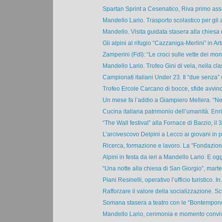
Spartan Sprint a Cesenatico, Riva primo assol
Mandello Lario. Trasporto scolastico per gli a
Mandello. Visita guidata stasera alla chiesa d
Gli alpini al rifugio “Cazzaniga-Merlini” in Arta
Zamperini (FdI): “Le croci sulle vette dei monti
Mandello Lario. Trofeo Gini di vela, nella clas
Campionati italiani Under 23. Il “due senza” d
Trofeo Ercole Carcano di bocce, sfide avvince
Un mese fa l’addio a Giampiero Mellera. “Nel
Cucina italiana patrimonio dell’umanità. Enri
“The Wall festival” alla Fornace di Barzio, il 30
L’arcivescovo Delpini a Lecco ai giovani in p
Ricerca, formazione e lavoro. La "Fondazione
Alpini in festa da ieri a Mandello Lario. E oggi
“Una notte alla chiesa di San Giorgio”, marted
Piani Resinelli, operativo l’ufficio turistico. In.
Rafforzare il valore della socializzazione. Sc
Somana stasera a teatro con le “Bontempone”,
Mandello Lario, cerimonia e momento convivia