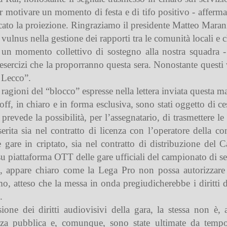
r motivare un momento di festa e di tifo positivo - afferm
to la proiezione. Ringraziamo il presidente Matteo Marani e
 vulnus nella gestione dei rapporti tra le comunità locali e
un momento collettivo di sostegno alla nostra squadra -
ci esercizi che la proporranno questa sera. Nonostante quest
a Lecco”.
 ragioni del “blocco” espresse nella lettera inviata questa m
layoff, in chiaro e in forma esclusiva, sono stati oggetto di 
n prevede la possibilità, per l’assegnatario, di trasmettere
erita sia nel contratto di licenza con l’operatore della 
me gare in criptato, sia nel contratto di distribuzione de
u piattaforma OTT delle gare ufficiali del campionato di se
, appare chiaro come la Lega Pro non possa autorizzare 
, atteso che la messa in onda pregiudicherebbe i diritti di 
.
one dei diritti audiovisivi della gara, la stessa non è, 
a pubblica e, comunque, sono state ultimate da tempo, ta