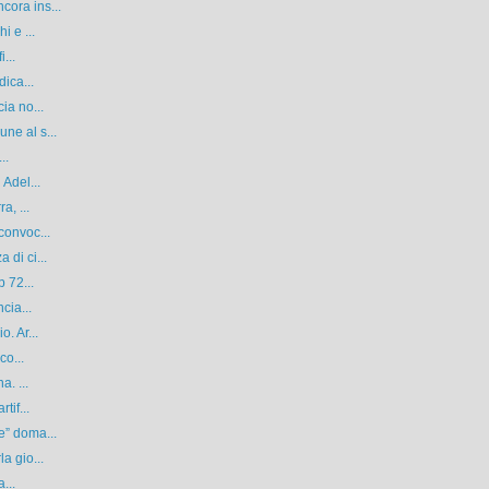
ora ins...
i e ...
...
dica...
ia no...
ne al s...
..
 Adel...
a, ...
convoc...
 di ci...
p 72...
cia...
. Ar...
co...
a. ...
tif...
e” doma...
a gio...
...