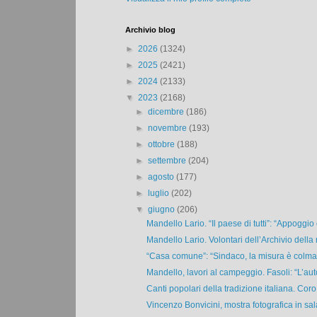
Archivio blog
►
2026
(1324)
►
2025
(2421)
►
2024
(2133)
▼
2023
(2168)
►
dicembre
(186)
►
novembre
(193)
►
ottobre
(188)
►
settembre
(204)
►
agosto
(177)
►
luglio
(202)
▼
giugno
(206)
Mandello Lario. “Il paese di tutti”: “Appoggio e
Mandello Lario. Volontari dell’Archivio della
“Casa comune”: “Sindaco, la misura è colma.
Mandello, lavori al campeggio. Fasoli: “L’auto
Canti popolari della tradizione italiana. Coro
Vincenzo Bonvicini, mostra fotografica in sala