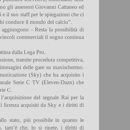
ano gli assessori Giovanni Cattaneo ed
 il suo staff per le spiegazioni che ci
 chi conduce il mondo del calcio”.
 aggiungono - Resta la possibilità di
i vincoli commerciali il sogno continua
attina dalla Lega Pro.
cessione, tramite procedura competitiva,
 le immagini delle gare su maxischermo.
comunicazione (Sky) che ha acquisito i
l Canale Serie C TV (Eleven-Dazn) che
rie C.
l’acquisizione del segnale Rai per la
licenza acquisiti da Sky e i diritti di
allo stato, più possibile in quanto le
nt’è che, lo si ripete, i diritti di