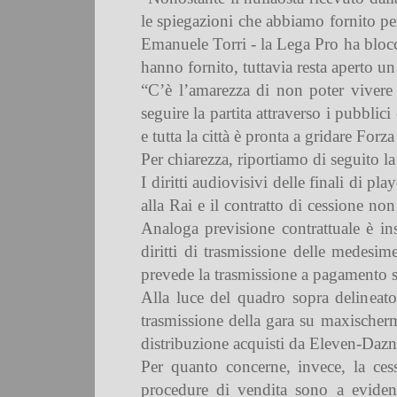
le spiegazioni che abbiamo fornito pe
Emanuele Torri - la Lega Pro ha blocca
hanno fornito, tuttavia resta aperto un
“C’è l’amarezza di non poter vivere 
seguire la partita attraverso i pubbli
e tutta la città è pronta a gridare Forz
Per chiarezza, riportiamo di seguito la
I diritti audiovisivi delle finali di p
alla Rai e il contratto di cessione no
Analoga previsione contrattuale è ins
diritti di trasmissione delle medesi
prevede la trasmissione a pagamento s
Alla luce del quadro sopra delineato
trasmissione della gara su maxischermo
distribuzione acquisti da Eleven-Dazn
Per quanto concerne, invece, la cessi
procedure di vendita sono a evidenz