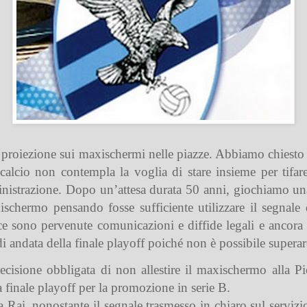
a la proiezione sui maxischermi nelle piazze. Abbiamo chiest
calcio non contempla la voglia di stare insieme per tifa
nistrazione. Dopo un’attesa durata 50 anni, giochiamo una
hermo pensando fosse sufficiente utilizzare il segnale de
ce sono pervenute comunicazioni e diffide legali e ancora
di andata della finale playoff poiché non è possibile superare 
isione obbligata di non allestire il maxischermo alla Picc
 finale playoff per la promozione in serie B.
a Rai, nonostante il segnale trasmesso in chiaro sul servizi