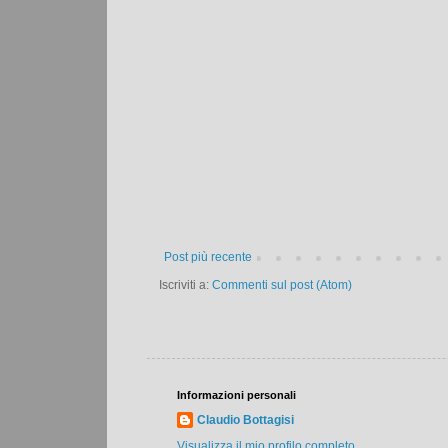
Post più recente
Iscriviti a:
Commenti sul post (Atom)
Informazioni personali
Claudio Bottagisi
Visualizza il mio profilo completo