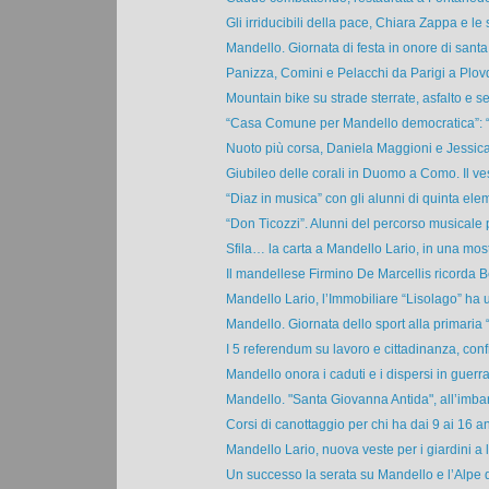
Gli irriducibili della pace, Chiara Zappa e le s
Mandello. Giornata di festa in onore di santa 
Panizza, Comini e Pelacchi da Parigi a Plovdiv
Mountain bike su strade sterrate, asfalto e sen
“Casa Comune per Mandello democratica”: “L’
Nuoto più corsa, Daniela Maggioni e Jessica
Giubileo delle corali in Duomo a Como. Il ves
“Diaz in musica” con gli alunni di quinta elem
“Don Ticozzi”. Alunni del percorso musicale p
Sfila… la carta a Mandello Lario, in una mostr
Il mandellese Firmino De Marcellis ricorda B
Mandello Lario, l’Immobiliare “Lisolago” ha u
Mandello. Giornata dello sport alla primaria 
I 5 referendum su lavoro e cittadinanza, confr
Mandello onora i caduti e i dispersi in guerra.
Mandello. "Santa Giovanna Antida", all’imbar
Corsi di canottaggio per chi ha dai 9 ai 16 ann
Mandello Lario, nuova veste per i giardini a l
Un successo la serata su Mandello e l’Alpe di