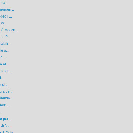
ta:...
eggeri...
egli ...
cc...
dé Macch...
 e P...
bili...
e s...
n...
 al ...
te an...
t...
sfi...
ra del...
ademia...
di” ...
..
 per ...
di M...
i Colic...