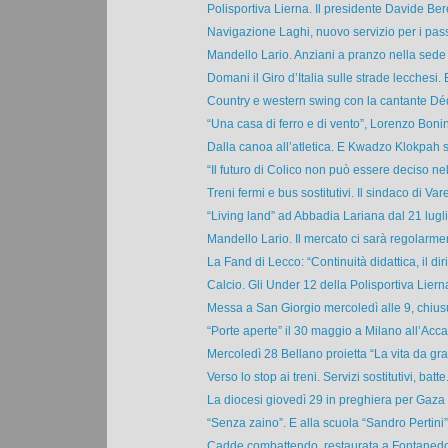
Polisportiva Lierna. Il presidente Davide Beret
Navigazione Laghi, nuovo servizio per i pass
Mandello Lario. Anziani a pranzo nella sede d
Domani il Giro d’Italia sulle strade lecchesi. E
Country e western swing con la cantante Dé
“Una casa di ferro e di vento”, Lorenzo Bonini
Dalla canoa all’atletica. E Kwadzo Klokpah sta
“Il futuro di Colico non può essere deciso nell
Treni fermi e bus sostitutivi. Il sindaco di Vare
“Living land” ad Abbadia Lariana dal 21 luglio
Mandello Lario. Il mercato ci sarà regolarmen
La Fand di Lecco: “Continuità didattica, il dirit
Calcio. Gli Under 12 della Polisportiva Lierna 
Messa a San Giorgio mercoledì alle 9, chiusu
“Porte aperte” il 30 maggio a Milano all’Acc
Mercoledì 28 Bellano proietta “La vita da gran
Verso lo stop ai treni. Servizi sostitutivi, batte.
La diocesi giovedì 29 in preghiera per Gaza e
“Senza zaino”. E alla scuola “Sandro Pertini” 
Cadde combattendo, restaurata a Fontanedo d