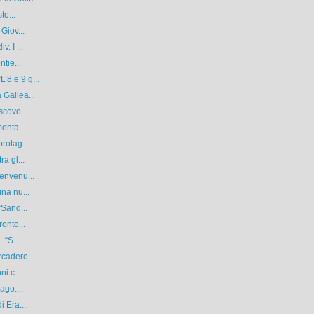
to...
Giov...
. I ...
tie...
8 e 9 g...
 Gallea...
covo ...
enta...
rotag...
a gl...
envenu...
na nu...
“Sand...
onto...
 “S...
cadero...
i c...
ago....
 Era....