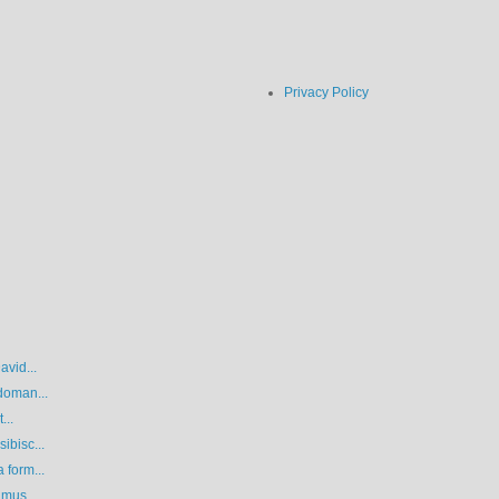
Privacy Policy
avid...
 doman...
...
ibisc...
 form...
 mus...