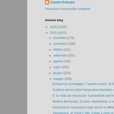
Claudio Bottagisi
Visualizza il mio profilo completo
Archivio blog
►
2026
(1333)
▼
2025
(2421)
►
dicembre
(178)
►
novembre
(209)
►
ottobre
(211)
►
settembre
(201)
►
agosto
(161)
►
luglio
(205)
►
giugno
(203)
▼
maggio
(266)
Europei di canottaggio. I “quattro senza” di D
Il settore danza della Polisportiva Mandello
E’ la notte dei nerazzurri. Il presidente dell’Int
Martina Benvenuti, 14 anni, mandellese, si es
Innovazione, benessere degli alunni e offerta
Valmadrera, al “Fiore Caffè” estate a ritmo di