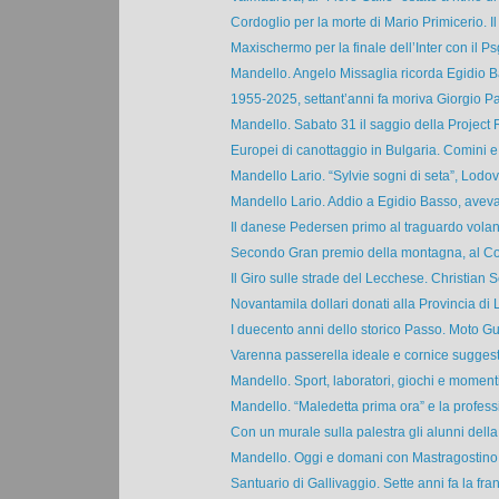
Cordoglio per la morte di Mario Primicerio. Il 
Maxischermo per la finale dell’Inter con il Ps
Mandello. Angelo Missaglia ricorda Egidio Ba
1955-2025, settant’anni fa moriva Giorgio Par
Mandello. Sabato 31 il saggio della Project 
Europei di canottaggio in Bulgaria. Comini e 
Mandello Lario. “Sylvie sogni di seta”, Lodov
Mandello Lario. Addio a Egidio Basso, aveva
Il danese Pedersen primo al traguardo volant
Secondo Gran premio della montagna, al Coll
Il Giro sulle strade del Lecchese. Christian S
Novantamila dollari donati alla Provincia di 
I duecento anni dello storico Passo. Moto Guz
Varenna passerella ideale e cornice suggesti
Mandello. Sport, laboratori, giochi e momenti
Mandello. “Maledetta prima ora” e la professi
Con un murale sulla palestra gli alunni della 
Mandello. Oggi e domani con Mastragostino 
Santuario di Gallivaggio. Sette anni fa la frana