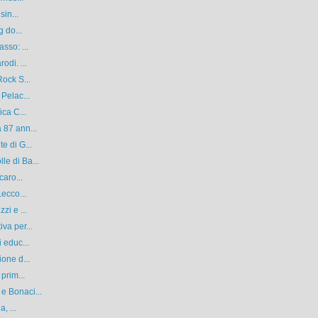
sin...
g do...
sso: ...
odi. ...
Rock S...
Pelac...
ica C...
 87 ann...
e di G...
e di Ba...
caro...
Lecco...
zi e ...
va per...
 educ...
one d...
prim...
e Bonaci...
, ...