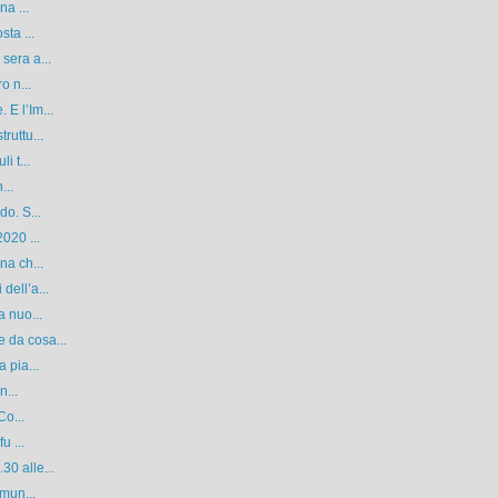
na ...
sta ...
sera a...
o n...
E l’Im...
ruttu...
i t...
...
do. S...
020 ...
na ch...
dell’a...
a nuo...
 da cosa...
 pia...
n...
Co...
u ...
0 alle...
omun...