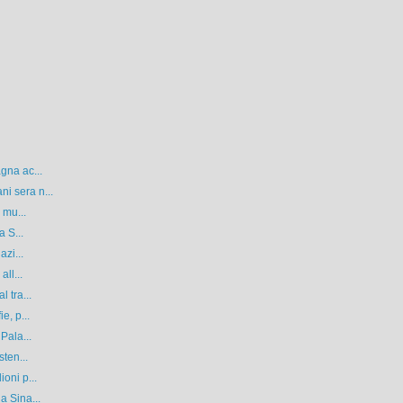
gna ac...
i sera n...
 mu...
a S...
azi...
ll...
 tra...
e, p...
Pala...
sten...
oni p...
a Sina...