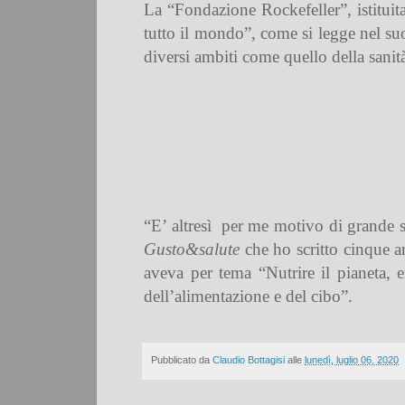
La “Fondazione Rockefeller”, istitui
tutto il mondo”, come si legge nel suo
diversi ambiti come quello della sanità 
“E’ altresì
per me motivo di grande sod
Gusto&salute
che ho scritto cinque an
aveva per tema “Nutrire il pianeta, e
dell’alimentazione e del cibo”.
Pubblicato da
Claudio Bottagisi
alle
lunedì, luglio 06, 2020