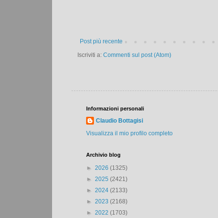
Post più recente
Iscriviti a:
Commenti sul post (Atom)
Informazioni personali
Claudio Bottagisi
Visualizza il mio profilo completo
Archivio blog
►
2026
(1325)
►
2025
(2421)
►
2024
(2133)
►
2023
(2168)
►
2022
(1703)