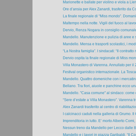
Marionette e ballate per violino e viola a Lier
Ore d’ansia per Alex Zanardi, trasferito da Co
La finale regionale di “Miss mondo”. Domani 
Maltempo nella notte. Vigili del fuoco al lavor
Dervio, Renza Nogara in consiglio comunale. 
Mandello. Manutenzione e pulizia di aree e st
Mandello. Mensa e trasporti scolastici, i modul
“La Nostra famiglia”. I sindacati: “Il contratto n
Dervio ospita la finale regionale di Miss mon
Villa Monastero di Varenna. Annullato per il 2
Festival organistico internazionale. La Tosca
Mandello. Quattro domeniche con i mercatini 
Bellano. Tra fiori, aiuole e panchine ecco un
Mandello. "Casa comune" al sindaco: come e
“Sere d’estate a Villa Monastero”. Varenna tra
Alex Zanardi trasferito al centro di riabilitazio
I calcinacci caduti nella galleria di Grumo. Il 
Imprenditoria in lutto. E’ morto Alberto Comi, f
Nessun treno da Mandello per Lecco dalle 8.3
Mandello e i lavori in piazza Garibaldi. “Il C