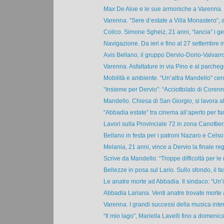
Max De Aloe e le sue armoniche a Varenna. 
Varenna. “Sere d’estate a Villa Monastero”, a
Colico. Simone Sgheiz, 21 anni, “lancia” i ge
Navigazione. Da ieri e fino al 27 settembre in
Avis Bellano, il gruppo Dervio-Dorio-Valvarro
Varenna. Asfaltature in via Pino e al parchegg
Mobilità e ambiente. “Un’altra Mandello” cerc
“Insieme per Dervio”: “Acciottolato di Corenno
Mandello. Chiesa di San Giorgio, si lavora al 
“Abbadia estate” tra cinema all’aperto per fam
Lavori sulla Provinciale 72 in zona Canottieri
Bellano in festa per i patroni Nazaro e Celso t
Melania, 21 anni, vince a Dervio la finale reg
Scrive da Mandello: “Troppe difficoltà per le n
Bellezze in posa sul Lario. Sullo sfondo, il fas
Le anatre morte ad Abbadia. Il sindaco: “Un’i
Abbadia Lariana. Venti anatre trovate morte a
Varenna. I grandi successi della musica inter
“Il mio lago”, Mariella Lavelli fino a domenica