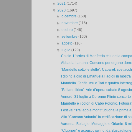
►
2021
(1714)
▼
2020
(1697)
►
dicembre
(150)
►
novembre
(116)
►
ottobre
(148)
►
settembre
(160)
►
agosto
(116)
▼
luglio
(129)
Calcio. L’arrivo di Manfreda chiude la campa
Abbadia Lariana. Concerto per organo doman
“Mandello sotto le stelle”. Cabaret, spettacoli
I dipinti a olio di Emanuela Fagioli in mostra 
Mandello. Tariffe Imu e Tari e quattro interrog
“Bellano lirica”. Arie d’opera sabato 8 agosto a
Venerdì 31 luglio a Corenno Plinio concerto al
Mandello e i colori di Cabo Polonio. Fotografi
Festival “Tra lago e monti”, buona la prima a 
Alla “Carcano Antonio” la certificazione di so
Varenna, Bellagio, Menaggio e Griante. 8 mili
“Clubnoir” e acoustic swing, da Buscaglione 