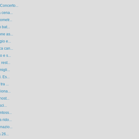
Concerto...
 cena...
ometr...
 bat...
ne as...
io e...
a can...
 e s...
rest...
igli...
. Es...
ra ...
iona...
ost...
ci...
ntoss...
 rido...
nazio...
 26...