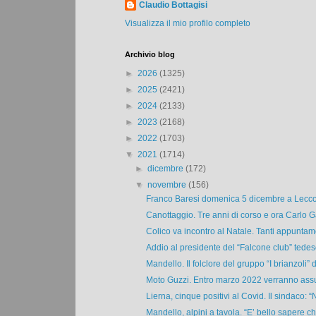
Claudio Bottagisi
Visualizza il mio profilo completo
Archivio blog
►
2026
(1325)
►
2025
(2421)
►
2024
(2133)
►
2023
(2168)
►
2022
(1703)
▼
2021
(1714)
►
dicembre
(172)
▼
novembre
(156)
Franco Baresi domenica 5 dicembre a Lecco c
Canottaggio. Tre anni di corso e ora Carlo Ga
Colico va incontro al Natale. Tanti appuntamen
Addio al presidente del “Falcone club” tedesco
Mandello. Il folclore del gruppo “I brianzoli” 
Moto Guzzi. Entro marzo 2022 verranno assun
Lierna, cinque positivi al Covid. Il sindaco: “N
Mandello, alpini a tavola. “E’ bello sapere che