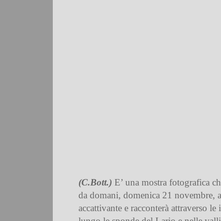
(C.Bott.)
E’ una mostra fotografica che
da domani, domenica 21 novembre, al ci
accattivante e racconterà attraverso l
lungo le sponde del Lario e nelle valli 