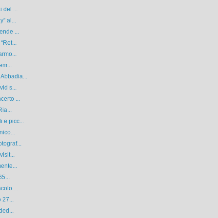
del ...
” al...
ende ...
“Ret...
armo...
em...
Abbadia...
id s...
erto ...
ia...
e picc...
nico...
tograf...
sit...
ente...
65...
colo ...
 27...
ded...