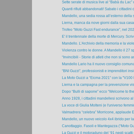
Sette serate di musica live al “Babà du Lac” d
Quanti rifiuti abbandonati! Sabato i cittadini di
Mandello, una sedia rossa all’esterno della s
Lierna, manca da nove giorni dalla sua casa 
Trofeo “Moto Guzzi Fast endurance”, nel 202
E' il trentennale della morte di Mercury. Scrive
Mandello. L’Archivio della memoria e la viole
Violenza contro le donne. A Mandello il 27 sp
“Invincibili - Storie di atleti che non si sono ar.
Mandello Lario ha il nuovo consiglio comunal
“BNI Guzzi”, professionisti e imprenditori ins
La Moto Guzzi a “Eicma 2021” con la "V100 
Lierna e la campagna per la prevenzione visi
Dopo “Bulli di sapone” ecco “Welcome to the 
Anno 1928, i cittadini mandellesi scrivono al 
La voce di Giulia Molteni (e l'universo femmini
Valmadrera “celebra” Morricone, applaude E
Mandello, un nuovo veicolo 4x4 ibrido per la 
Canottaggio. Fasoli e Mantegazza (“Moto Guzz
La Guzzi e il motoraduno del ‘91 negli scatti d