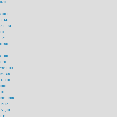
i Ab...
 ...
ede d...
di Mug...
2 debut...
 d...
nza c...
ettac...
..
e dei ...
ieme...
Mandello...
va. Sa...
jungle...
pref...
le ...
nea Leon...
Poliz...
i”) or...
i R...