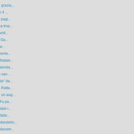
grazia,...
 4 ...
pagi...
 trop...
olt...
 Ga...
r...
ento...
Natale...
alenda...
 san ...
e” da...
Ratta...
 un aug...
Fu pa...
ale i...
alto...
Mandello...
Massim...