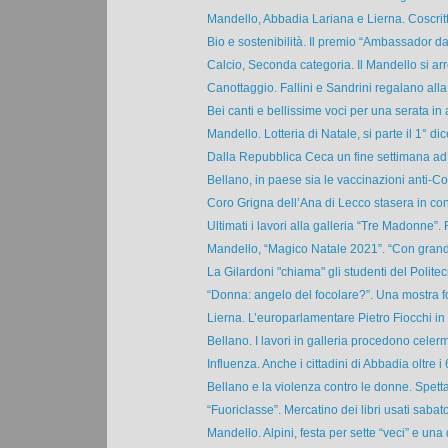
Mandello, Abbadia Lariana e Lierna. Coscritti 
Bio e sostenibilità. Il premio “Ambassador day
Calcio, Seconda categoria. Il Mandello si arr
Canottaggio. Fallini e Sandrini regalano alla 
Bei canti e bellissime voci per una serata in 
Mandello. Lotteria di Natale, si parte il 1° dic
Dalla Repubblica Ceca un fine settimana ad 
Bellano, in paese sia le vaccinazioni anti-Cov
Coro Grigna dell’Ana di Lecco stasera in conc
Ultimati i lavori alla galleria “Tre Madonne”. R
Mandello, “Magico Natale 2021”. “Con grandi 
La Gilardoni "chiama" gli studenti del Politec
“Donna: angelo del focolare?”. Una mostra fo
Lierna. L’europarlamentare Pietro Fiocchi in vi
Bellano. I lavori in galleria procedono celerm
Influenza. Anche i cittadini di Abbadia oltre i 
Bellano e la violenza contro le donne. Spetta
“Fuoriclasse”. Mercatino dei libri usati sabato
Mandello. Alpini, festa per sette “veci” e una 