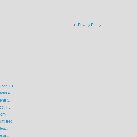
Privacy Policy
on il s...
ddi è...
ti (...
. Il...
dom...
ti tred...
es...
 si...