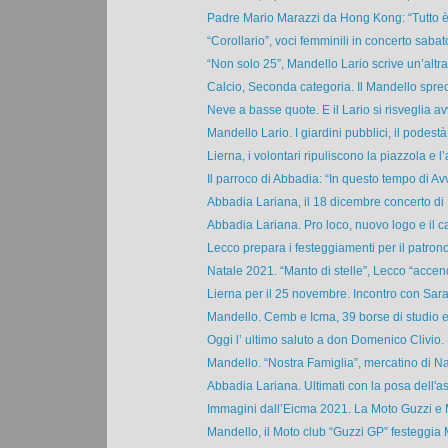
Padre Mario Marazzi da Hong Kong: “Tutto è 
“Corollario”, voci femminili in concerto sabato
“Non solo 25”, Mandello Lario scrive un’altra 
Calcio, Seconda categoria. Il Mandello spreca
Neve a basse quote. E il Lario si risveglia avv
Mandello Lario. I giardini pubblici, il podestà
Lierna, i volontari ripuliscono la piazzola e l’a
Il parroco di Abbadia: “In questo tempo di Avv
Abbadia Lariana, il 18 dicembre concerto di 
Abbadia Lariana. Pro loco, nuovo logo e il c
Lecco prepara i festeggiamenti per il patrono
Natale 2021. “Manto di stelle”, Lecco “accend
Lierna per il 25 novembre. Incontro con Sara 
Mandello. Cemb e Icma, 39 borse di studio e
Oggi l’ ultimo saluto a don Domenico Clivio. 
Mandello. “Nostra Famiglia”, mercatino di Nat
Abbadia Lariana. Ultimati con la posa dell'asf
Immagini dall’Eicma 2021. La Moto Guzzi e 
Mandello, il Moto club “Guzzi GP” festeggia 