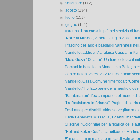
►
settembre
(172)
►
agosto
(134)
►
luglio
(151)
▼
giugno
(151)
Varenna. Una corsa in più nel servizio di tras
“Notte al Museo”, venerdì 2 luglio visite guida
Il fascino del lago e paesaggi varennesi nell
Mandello, addio a Marialuisa Capparini Pani
“Moto Guzzi 100 anni”. Un libro celebra il mit
Domani in battello da Mandello a Bellagio con
Centro ricreativo estivo 2021. Mandello scen
Mandello. Casa Comune “interroga”: “Come ma
Mandello. “Ho fatto parte della meglio giovent
“Barabina run”, l'ex campione del mondo di ci
“La Resistenza in Brianza”. Pagine di storia e
Posti auto per disabili, videosorveglianza e co
Lucia Benedetta Missaglia, 12 anni, mandell
Ci scrive: “Colonnine per la ricarica delle aut
“Holland Beker Cup” di canottaggio. Martino 
E’ morta la mamma del parroco di Valmadrera.