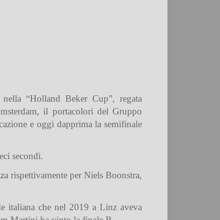
 nella “Holland Beker Cup”, regata
 Amsterdam, il portacolori del Gruppo
ficazione e oggi dapprima la semifinale
eci secondi.
zza rispettivamente per Niels Boonstra,
ale italiana che nel 2019 a Linz aveva
m Martini ha vinto la finale B.