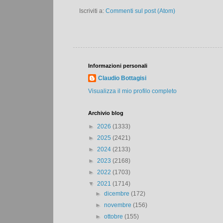
Iscriviti a:
Commenti sul post (Atom)
Informazioni personali
Claudio Bottagisi
Visualizza il mio profilo completo
Archivio blog
►
2026
(1333)
►
2025
(2421)
►
2024
(2133)
►
2023
(2168)
►
2022
(1703)
▼
2021
(1714)
►
dicembre
(172)
►
novembre
(156)
►
ottobre
(155)