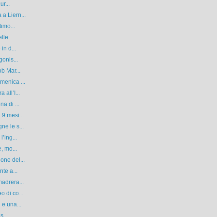
ur...
a Liern...
timo...
lle...
in d...
gonis...
b Mar...
menica ...
all’I...
a di ...
9 mesi...
e le s...
’ing...
, mo...
one del...
te a...
adrera...
 di co...
 e una...
s...