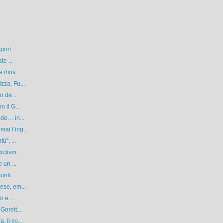
port...
te ...
a mos...
zza. Fu...
o de...
 il G...
de… in...
i l’ing...
ù”, ...
clism...
 un ...
ntr...
ese, em...
o e...
Gorett...
 Il co...