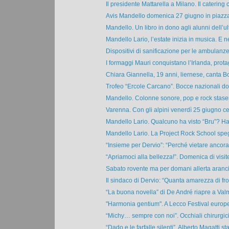
Il presidente Mattarella a Milano. Il catering c
Avis Mandello domenica 27 giugno in piazza 
Mandello. Un libro in dono agli alunni dell’ul
Mandello Lario, l’estate inizia in musica. E ne
Dispositivi di sanificazione per le ambulanze 
I formaggi Mauri conquistano l’Irlanda, prota
Chiara Giannella, 19 anni, liernese, canta Bo
Trofeo “Ercole Carcano”. Bocce nazionali do
Mandello. Colonne sonore, pop e rock stasera 
Varenna. Con gli alpini venerdì 25 giugno cen
Mandello Lario. Qualcuno ha visto “Bru”? Ha 
Mandello Lario. La Project Rock School spegn
“Insieme per Dervio”: “Perché vietare ancora l
“Apriamoci alla bellezza!”. Domenica di visite
Sabato rovente ma per domani allerta aranci
Il sindaco di Dervio: “Quanta amarezza di fron
“La buona novella” di De André riapre a Valm
"Harmonia gentium". A Lecco Festival europeo
“Michy… sempre con noi”. Occhiali chirurgici
“Dado e le farfalle silenti”. Alberto Magatti sta