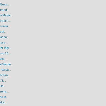
Guzzi,...
grand...
a Maine...
per l’...
onfer...
eat...
viana...
asa ...
i Tagl...
oro 20...
sci...
a Mande...
 Aveva...
ostra...
"L...
le...
rena ...
a fa...
tra ...