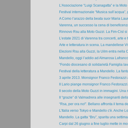
L’Associazione “Luigi Scanagatta” e la Moto 
Festival internazionale “Musica sull’acqua”, 
A Como l’arazzo della beata suor Maria Laur
Varenna, un successo la cena di beneficenza 
Rinnovo Rsu alla Moto Guzzi. La Fim-Cisl si c
L’estate 2021 di Varenna tra concerti, arte e t
Arte e letteratura in scena. La mandellese Vi
Elezioni Rsu alla Guzzi, la Uilm entra nella C
Mandello, oggi l’addio ad Almarosa Lafrancon
“Fondo diocesano di solidarietà Famiglia lav
Festival della letteratura a Mandello. La fanta
3 aprile 2013. Monsignor Franco Festorazzi 
Il Lario piange monsignor Franco Festorazzi.
Il secolo della Moto Guzzi in immagini. Una m
Il “grazie” di Valmadrera alle insegnanti della 
“Rsa, per ora no!”. Bellano affronta il tema del
L’Italia verso Tokyo e Mandello c'è. Anche Lo
Mandello. La gatta “Bru”, sparita una settiman
Carpi dal 26 giugno a fine luglio mette in mos