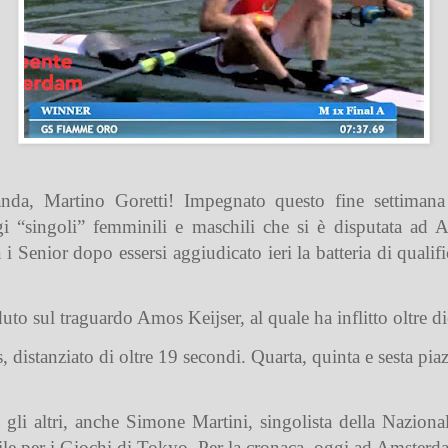
nda, Martino Goretti! Impegnato questo fine settimana
ggi “singoli” femminili e maschili che si è disputata ad
 Senior dopo essersi aggiudicato ieri la batteria di quali
uto sul traguardo Amos Keijser, al quale ha inflitto oltre di
 distanziato di oltre 19 secondi. Quarta, quinta e sesta pia
 gli altri, anche Simone Martini, singolista della Nazion
ile per i Giochi di Tokyo. Per la cronaca, oggi ad Amsterda