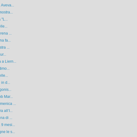
 Aveva...
ostra...
"L...
le...
rena ...
a fa...
tra ...
ur...
a Liern...
timo...
lle...
in d...
gonis...
b Mar...
menica ...
all’I...
a di ...
9 mesi...
e le s...