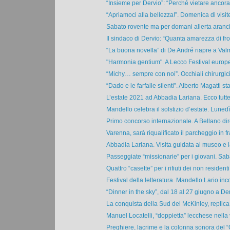
“Insieme per Dervio”: “Perché vietare ancora l
“Apriamoci alla bellezza!”. Domenica di visite
Sabato rovente ma per domani allerta aranci
Il sindaco di Dervio: “Quanta amarezza di fron
“La buona novella” di De André riapre a Valm
"Harmonia gentium". A Lecco Festival europeo
“Michy… sempre con noi”. Occhiali chirurgici
“Dado e le farfalle silenti”. Alberto Magatti sta
L’estate 2021 ad Abbadia Lariana. Ecco tutte 
Mandello celebra il solstizio d’estate. Lunedì 
Primo concorso internazionale. A Bellano diret
Varenna, sarà riqualificato il parcheggio in fra
Abbadia Lariana. Visita guidata al museo e l
Passeggiate “missionarie” per i giovani. Saba
Quattro “casette” per i rifiuti dei non residenti.
Festival della letteratura. Mandello Lario incon
“Dinner in the sky”, dal 18 al 27 giugno a Derv
La conquista della Sud del McKinley, replica i
Manuel Locatelli, “doppietta” lecchese nella vi
Preghiere, lacrime e la colonna sonora del “G