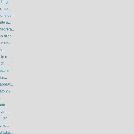
’ing...
, mo...
one del...
te a...
adrera...
 di co...
 e una...
s...
le re...
21 ...
tori...
zi...
aborat...
to 26...
...
tr...
io ...
l 29...
tto...
ladia...