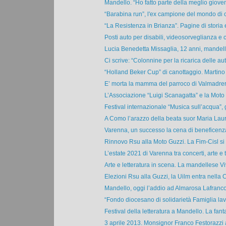
Mandello. “Ho fatto parte della meglio giovent
“Barabina run”, l'ex campione del mondo di ci
“La Resistenza in Brianza”. Pagine di storia e
Posti auto per disabili, videosorveglianza e co
Lucia Benedetta Missaglia, 12 anni, mandell
Ci scrive: “Colonnine per la ricarica delle aut
“Holland Beker Cup” di canottaggio. Martino 
E’ morta la mamma del parroco di Valmadrera.
L’Associazione “Luigi Scanagatta” e la Moto 
Festival internazionale “Musica sull’acqua”, 
A Como l’arazzo della beata suor Maria Laur
Varenna, un successo la cena di beneficenza 
Rinnovo Rsu alla Moto Guzzi. La Fim-Cisl si c
L’estate 2021 di Varenna tra concerti, arte e t
Arte e letteratura in scena. La mandellese Vi
Elezioni Rsu alla Guzzi, la Uilm entra nella C
Mandello, oggi l’addio ad Almarosa Lafrancon
“Fondo diocesano di solidarietà Famiglia lav
Festival della letteratura a Mandello. La fanta
3 aprile 2013. Monsignor Franco Festorazzi 