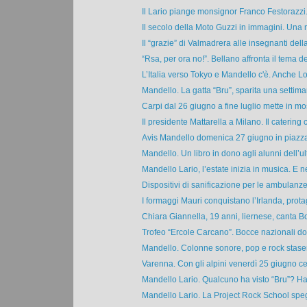
Il Lario piange monsignor Franco Festorazzi.
Il secolo della Moto Guzzi in immagini. Una m
Il “grazie” di Valmadrera alle insegnanti della 
“Rsa, per ora no!”. Bellano affronta il tema del
L’Italia verso Tokyo e Mandello c'è. Anche Lo
Mandello. La gatta “Bru”, sparita una settiman
Carpi dal 26 giugno a fine luglio mette in mos
Il presidente Mattarella a Milano. Il catering c
Avis Mandello domenica 27 giugno in piazza 
Mandello. Un libro in dono agli alunni dell’ul
Mandello Lario, l’estate inizia in musica. E ne
Dispositivi di sanificazione per le ambulanze 
I formaggi Mauri conquistano l’Irlanda, prota
Chiara Giannella, 19 anni, liernese, canta Bo
Trofeo “Ercole Carcano”. Bocce nazionali do
Mandello. Colonne sonore, pop e rock stasera 
Varenna. Con gli alpini venerdì 25 giugno cen
Mandello Lario. Qualcuno ha visto “Bru”? Ha 
Mandello Lario. La Project Rock School spegn