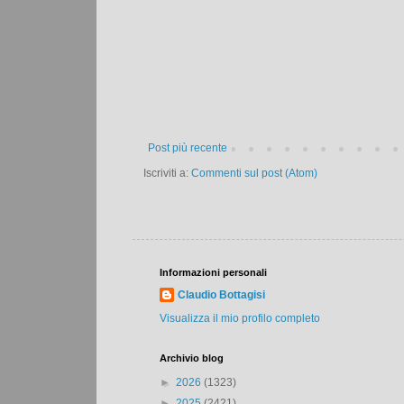
Post più recente
Iscriviti a:
Commenti sul post (Atom)
Informazioni personali
Claudio Bottagisi
Visualizza il mio profilo completo
Archivio blog
►
2026
(1323)
►
2025
(2421)