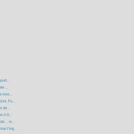
port...
te ...
a mos...
zza. Fu...
o de...
 il G...
de… in...
i l’ing...