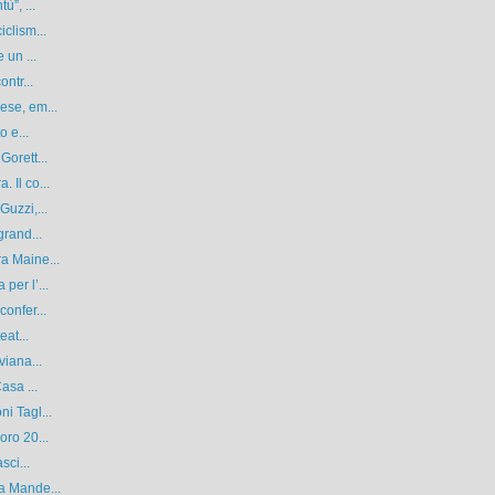
ù”, ...
clism...
 un ...
ntr...
ese, em...
o e...
Gorett...
 Il co...
Guzzi,...
grand...
a Maine...
per l’...
onfer...
eat...
viana...
asa ...
i Tagl...
oro 20...
sci...
a Mande...