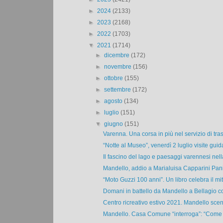
►
2024
(2133)
►
2023
(2168)
►
2022
(1703)
▼
2021
(1714)
►
dicembre
(172)
►
novembre
(156)
►
ottobre
(155)
►
settembre
(172)
►
agosto
(134)
►
luglio
(151)
▼
giugno
(151)
Varenna. Una corsa in più nel servizio di tras
“Notte al Museo”, venerdì 2 luglio visite guida
Il fascino del lago e paesaggi varennesi nell
Mandello, addio a Marialuisa Capparini Pani
“Moto Guzzi 100 anni”. Un libro celebra il mit
Domani in battello da Mandello a Bellagio con
Centro ricreativo estivo 2021. Mandello scen
Mandello. Casa Comune “interroga”: “Come ma