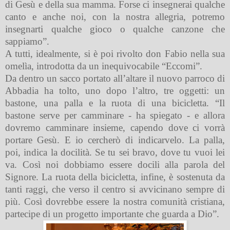
di Gesù e della sua mamma. Forse ci insegnerai qualche
canto e anche noi, con la nostra allegria, potremo
insegnarti qualche gioco o qualche canzone che
sappiamo”.
A tutti, idealmente, si è poi rivolto don Fabio nella sua
omelìa, introdotta da un inequivocabile “Eccomi”.
Da dentro un sacco portato all’altare il nuovo parroco di
Abbadia ha tolto, uno dopo l’altro, tre oggetti: un
bastone, una palla e la ruota di una bicicletta. “Il
bastone serve per camminare - ha spiegato - e allora
dovremo camminare insieme, capendo dove ci vorrà
portare Gesù. E io cercherò di indicarvelo. La palla,
poi, indica la docilità. Se tu sei bravo, dove tu vuoi lei
va. Così noi dobbiamo essere docili alla parola del
Signore. La ruota della bicicletta, infine, è sostenuta da
tanti raggi, che verso il centro si avvicinano sempre di
più. Così dovrebbe essere la nostra comunità cristiana,
partecipe di un progetto importante che guarda a Dio”.