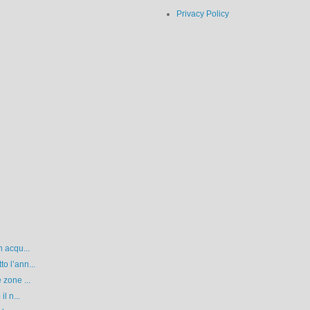
Privacy Policy
n acqu...
o l’ann...
 zone ...
l n...