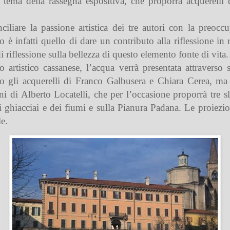
l tema della rassegna espositiva, che proporrà acquerell
iliare la passione artistica dei tre autori con la preocc
to è infatti quello di dare un contributo alla riflessione in
 riflessione sulla bellezza di questo elemento fonte di vita.
artistico cassanese, l’acqua verrà presentata attraverso s
rso gli acquerelli di Franco Galbusera e Chiara Cerea, 
i di Alberto Locatelli, che per l’occasione proporrà tre s
ei ghiacciai e dei fiumi e sulla Pianura Padana. Le proiezion
le.