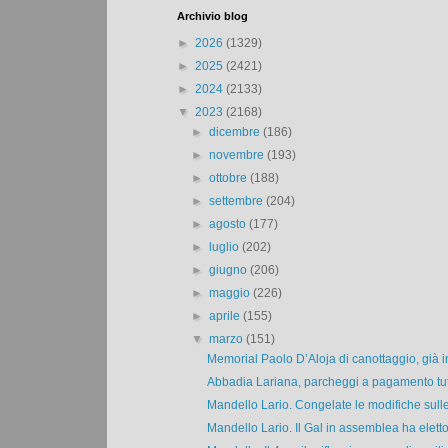
Archivio blog
►
2026
(1329)
►
2025
(2421)
►
2024
(2133)
▼
2023
(2168)
►
dicembre
(186)
►
novembre
(193)
►
ottobre
(188)
►
settembre
(204)
►
agosto
(177)
►
luglio
(202)
►
giugno
(206)
►
maggio
(226)
►
aprile
(155)
▼
marzo
(151)
Memorial Paolo D’Aloja di canottaggio, già i
Abbadia Lariana, parcheggi a pagamento tutt
Mandello Lario. Congelate le modifiche sulle
Mandello Lario. Il Gal in assemblea ha eletto i