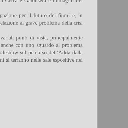
i di Cerea e Galbusera e immagini del
upazione per il futuro dei fiumi e, in
 relazione al grave problema della crisi
variati punti di vista, principalmente
ma anche con uno sguardo al problema
lideshow sul percorso dell’Adda dalla
i si terranno nelle sale espositive nei