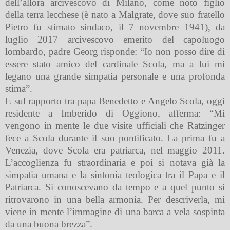
dell’allora arcivescovo di Milano, come noto figlio
della terra lecchese (è nato a Malgrate, dove suo fratello
Pietro fu stimato sindaco, il 7 novembre 1941), da
luglio 2017 arcivescovo emerito del capoluogo
lombardo, padre Georg risponde: “Io non posso dire di
essere stato amico del cardinale Scola, ma a lui mi
legano una grande simpatia personale e una profonda
stima”.
E sul rapporto tra papa Benedetto e Angelo Scola, oggi
residente a Imberido di Oggiono, afferma: “Mi
vengono in mente le due visite ufficiali che Ratzinger
fece a Scola durante il suo pontificato. La prima fu a
Venezia, dove Scola era patriarca, nel maggio 2011.
L’accoglienza fu straordinaria e poi si notava già la
simpatia umana e la sintonia teologica tra il Papa e il
Patriarca. Si conoscevano da tempo e a quel punto si
ritrovarono in una bella armonia. Per descriverla, mi
viene in mente l’immagine di una barca a vela sospinta
da una buona brezza”.