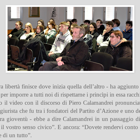
ibertà finisce dove inizia quella dell’altro - ha aggiunto
r imporre a tutti noi di rispettarne i princìpi in essa racch
ato il video con il discorso di Piero Calamandrei pronunci
giurista che fu tra i fondatori del Partito d’Azione e uno de
stra gioventù - ebbe a dire Calamandrei in un passaggio di
ro il vostro senso civico”. E ancora: “Dovete rendervi cont
 di un tutto”.