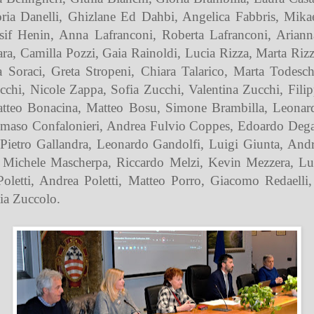
loria Danelli, Ghizlane Ed Dahbi, Angelica Fabbris, Mi
f Henin, Anna Lafranconi, Roberta Lafranconi, Ariann
ara, Camilla Pozzi, Gaia Rainoldi, Lucia Rizza, Marta Rizz
a Soraci, Greta Stropeni, Chiara Talarico, Marta Todesch
ecchi, Nicole Zappa, Sofia Zucchi, Valentina Zucchi, Fili
atteo Bonacina, Matteo Bosu, Simone Brambilla, Leonard
aso Confalonieri, Andrea Fulvio Coppes, Edoardo Degani
Pietro Gallandra, Leonardo Gandolfi, Luigi Giunta, Andr
 Michele Mascherpa, Riccardo Melzi, Kevin Mezzera, Luca
Poletti, Andrea Poletti, Matteo Porro, Giacomo Redaelli
tia Zuccolo.