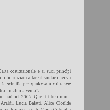
ta costituzionale e ai suoi princìpi
do ho iniziato a fare il sindaco avevo
la scintilla per qualcosa a cui tenete
tro i mulini a vento”.
ti nati nel 2005.
Questi i loro nomi:
raldi, Lucia Balatti, Alice Clotilde
stagna, Emma Castelli, Marta Colombo