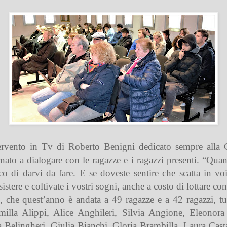
rvento in Tv di Roberto Benigni dedicato sempre alla Car
ato a dialogare con le ragazze e i ragazzi presenti. “Quan
o di darvi da fare. E se doveste sentire che scatta in voi 
tere e coltivate i vostri sogni, anche a costo di lottare con
, che quest’anno è andata a 49 ragazze e a 42 ragazzi, tut
illa Alippi, Alice Anghileri, Silvia Angione, Eleonora A
a Belingheri, Giulia Bianchi, Gloria Brambilla, Laura Ca