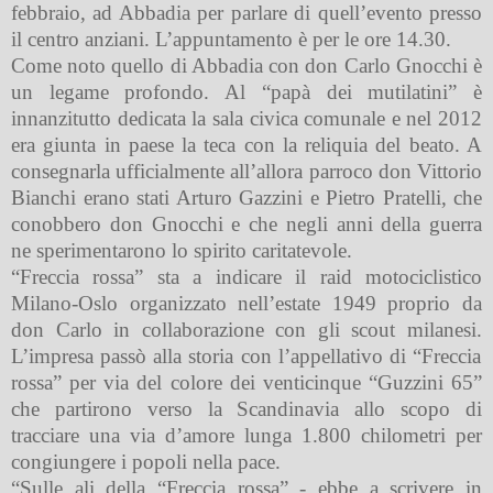
febbraio, ad Abbadia per parlare di quell’evento presso
il centro anziani. L’appuntamento è per le ore 14.30.
Come noto quello di Abbadia con don Carlo Gnocchi è
un legame profondo.
Al “papà dei mutilatini” è
innanzitutto dedicata la sala civica comunale e nel 2012
era giunta in paese la teca con la reliquia del beato. A
consegnarla ufficialmente all’allora parroco don Vittorio
Bianchi erano stati Arturo Gazzini e Pietro Pratelli, che
conobbero don Gnocchi e che negli anni della guerra
ne sperimentarono lo spirito caritatevole.
“Freccia rossa” sta a indicare il raid motociclistico
Milano-Oslo organizzato nell’estate 1949 proprio da
don Carlo in collaborazione con gli scout milanesi.
L’impresa passò alla storia con l’appellativo di “Freccia
rossa” per via del colore dei venticinque “Guzzini 65”
che partirono verso la Scandinavia allo scopo di
tracciare una via d’amore lunga 1.800 chilometri per
congiungere i popoli nella pace.
“Sulle ali della “Freccia rossa” - ebbe a scrivere in