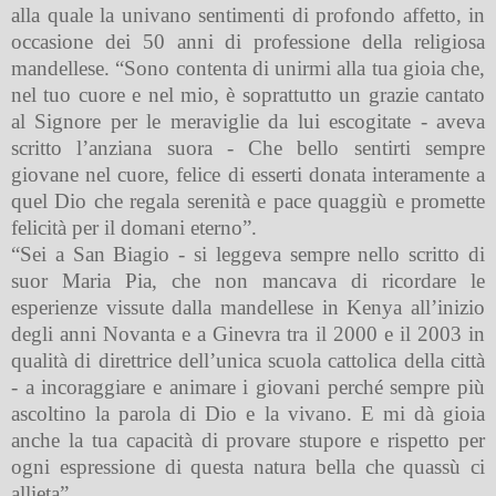
alla quale la univano sentimenti di profondo affetto, in
occasione dei 50 anni di professione della religiosa
mandellese. “Sono contenta di unirmi alla tua gioia che,
nel tuo cuore e nel mio, è soprattutto un grazie cantato
al Signore per le meraviglie da lui escogitate - aveva
scritto l’anziana suora - Che bello sentirti sempre
giovane nel cuore, felice di esserti donata interamente a
quel Dio che regala serenità e pace quaggiù e promette
felicità per il domani eterno”.
“Sei a San Biagio - si leggeva sempre nello scritto di
suor Maria Pia, che non mancava di ricordare le
esperienze vissute dalla mandellese in Kenya all’inizio
degli anni Novanta e a Ginevra tra il 2000 e il 2003 in
qualità di direttrice dell’unica scuola cattolica della città
- a incoraggiare e animare i giovani perché sempre più
ascoltino la parola di Dio e la vivano. E mi dà gioia
anche la tua capacità di provare stupore e rispetto per
ogni espressione di questa natura bella che quassù ci
allieta”.