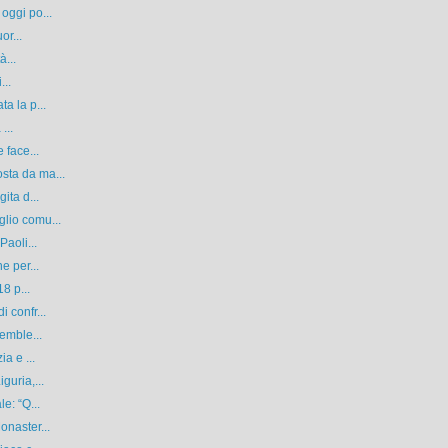
oggi po...
or...
à...
...
a la p...
...
 face...
sta da ma...
ita d...
lio comu...
Paoli...
e per...
8 p...
 confr...
emble...
a e ...
guria,...
e: “Q...
onaster...