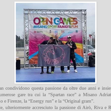
an condividono questa passione da oltre due anni e insi
numerose gare tra cui la “Spartan race” a Misano Adria
o e Firenze, la “Energy run” e la “Original gram”.
le, ulteriormente accresciuto la passione di Airò, Riva e