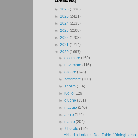
Archivio blog
►
2026
(1336)
►
2025
(2421)
►
2024
(2133)
►
2023
(2168)
►
2022
(1703)
►
2021
(1714)
▼
2020
(1697)
►
dicembre
(150)
►
novembre
(116)
►
ottobre
(148)
►
settembre
(160)
►
agosto
(116)
►
luglio
(129)
►
giugno
(131)
►
maggio
(140)
►
aprile
(174)
►
marzo
(204)
▼
febbraio
(119)
Abbadia Lariana. Don Fabio: “Dialoghiamo in