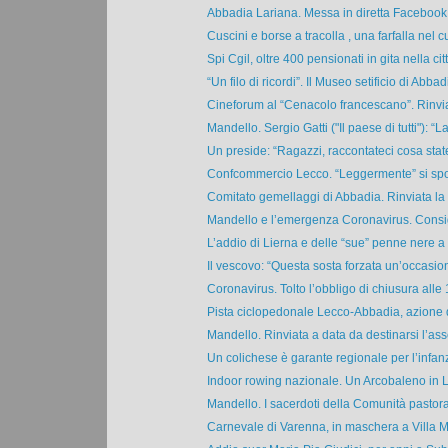
Abbadia Lariana. Messa in diretta Facebook 
Cuscini e borse a tracolla , una farfalla nel cu
Spi Cgil, oltre 400 pensionati in gita nella citt
“Un filo di ricordi”. Il Museo setificio di Abbadi
Cineforum al “Cenacolo francescano”. Rinviat
Mandello. Sergio Gatti ("Il paese di tutti"): “La 
Un preside: “Ragazzi, raccontateci cosa state
Confcommercio Lecco. “Leggermente” si spo
Comitato gemellaggi di Abbadia. Rinviata la g
Mandello e l’emergenza Coronavirus. Consig
L’addio di Lierna e delle “sue” penne nere a 
Il vescovo: “Questa sosta forzata un’occasion
Coronavirus. Tolto l’obbligo di chiusura alle 1
Pista ciclopedonale Lecco-Abbadia, azione di
Mandello. Rinviata a data da destinarsi l’ass
Un colichese è garante regionale per l’infanzi
Indoor rowing nazionale. Un Arcobaleno in Li
Mandello. I sacerdoti della Comunità pastoral
Carnevale di Varenna, in maschera a Villa M