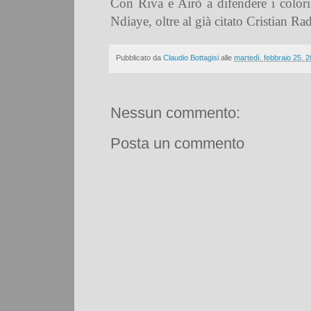
Con Riva e Airò a difendere i color
Ndiaye, oltre al già citato Cristian Ra
Pubblicato da
Claudio Bottagisi
alle
martedì, febbraio 25, 
Nessun commento:
Posta un commento