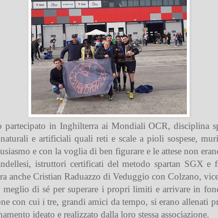
artecipato in Inghilterra ai Mondiali OCR, disciplina sp
turali e artificiali quali reti e scale a pioli sospese, muri
tusiasmo e con la voglia di ben figurare e le attese non era
dellesi,
istruttori certificati del metodo spartan SGX e
era anche Cristian Raduazzo di Veduggio con Colzano, vicep
eglio di sé per superare i propri limiti e arrivare in fon
ne con cui i tre, grandi amici da tempo, si erano allenati p
amento ideato e realizzato dalla loro stessa associazione.