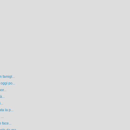
 famigl...
oggi po...
or...
à...
...
a la p...
...
 face...