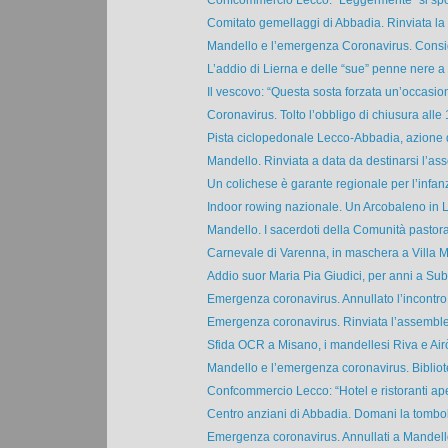
Confcommercio Lecco. “Leggermente” si spo
Comitato gemellaggi di Abbadia. Rinviata la g
Mandello e l’emergenza Coronavirus. Consig
L’addio di Lierna e delle “sue” penne nere a 
Il vescovo: “Questa sosta forzata un’occasion
Coronavirus. Tolto l’obbligo di chiusura alle 1
Pista ciclopedonale Lecco-Abbadia, azione di
Mandello. Rinviata a data da destinarsi l’ass
Un colichese è garante regionale per l’infanzi
Indoor rowing nazionale. Un Arcobaleno in Li
Mandello. I sacerdoti della Comunità pastoral
Carnevale di Varenna, in maschera a Villa M
Addio suor Maria Pia Giudici, per anni a Subi
Emergenza coronavirus. Annullato l’incontro 
Emergenza coronavirus. Rinviata l’assemble
Sfida OCR a Misano, i mandellesi Riva e Airò
Mandello e l’emergenza coronavirus. Bibliote
Confcommercio Lecco: “Hotel e ristoranti apert
Centro anziani di Abbadia. Domani la tombol
Emergenza coronavirus. Annullati a Mandello 