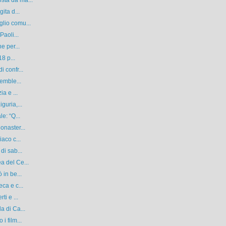
sta da ma...
ita d...
lio comu...
Paoli...
e per...
8 p...
 confr...
emble...
a e ...
guria,...
e: “Q...
onaster...
aco c...
di sab...
a del Ce...
 in be...
ca e c...
i e ...
a di Ca...
i film...