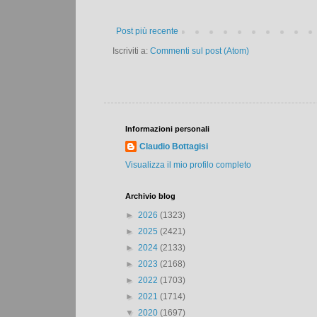
Post più recente
Iscriviti a:
Commenti sul post (Atom)
Informazioni personali
Claudio Bottagisi
Visualizza il mio profilo completo
Archivio blog
►
2026
(1323)
►
2025
(2421)
►
2024
(2133)
►
2023
(2168)
►
2022
(1703)
►
2021
(1714)
▼
2020
(1697)