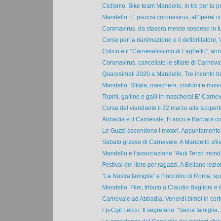
Ciclismo. Bike team Mandello, in tre per la pr
Mandello. E' psicosi coronavirus, all’Iperal co
Coronavirus, da stasera messe sospese in tutt
Corso per la rianimazione e il defibrillatore, V
Colico e il “Carnevalissimo di Laghetto”, annu
Coronavirus, cancellate le sfilate di Carneval
Quaresimali 2020 a Mandello. Tre incontri tra
Mandello. Sfilata, maschere, costumi e musica
Topini, galline e galli in maschera! E’ Carneva
Corsa del viandante il 22 marzo alla scoperta
Abbadia e il Carnevale, Franco e Barbara co
Le Guzzi accendono i motori. Appuntamento 
Sabato grasso di Carnevale. A Mandello sfilat
Mandello e l’associazione “Aiuti Terzo mondo
Festival del libro per ragazzi. A Bellano lezion
“La Nostra famiglia” e l’incontro di Roma, spir
Mandello. Film, tributo a Claudio Baglioni e te
Carnevale ad Abbadia. Venerdì bimbi in corte
Fp-Cgil Lecco. Il segretario: “Sacra famiglia, a