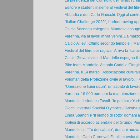
La presidenza del Consiglio dei ministri chiam
Editore e studenti insieme al Festival del libro
Abbadia e don Carlo Gnocchi. Oggi al centro
“Italian Challenge 2020”, l’indoor rowing app
Calcio Seconda categoria. Mandello espugna
Varenna, via ai lavori in via Venini. Da marzo s
Calcio Allievi. Ottimo secondo tempo e il Man
Festival del libro per ragazzi. Arriva la “carov
Calcio Giovanissimi. Il Mandello espugna il 
Bike team Mandello. Antonio Gaddi e Giorgio
Varenna. Il 14 marzo l’Associazione culturale 
Volontari della Protezione civile al lavoro, il 
“Operazione fiumi sicuri”, un sabato di lavoro
Varenna. 16.000 euro per la manutenzione e i
Mandello. Il sindaco Fasoli: “In politica c’è chi
Giochi invernali Special Olympics, l’Arcobalen
Linda Spandri e “Il mondo di sotto” domani al
Ipotesi di accordo aziendale del Gruppo Piagg
Mandello e il “Tè del sabato”, domani nuovo 
Mandello. Carla Carnevali Finoli, maestra di v