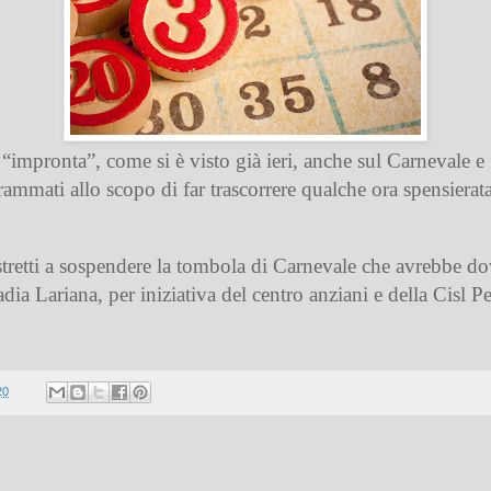
“impronta”, come si è visto già ieri, anche sul Carnevale e
mmati allo scopo di far trascorrere qualche ora spensierata e
ostretti a sospendere la tombola di Carnevale che avrebbe d
dia Lariana, per iniziativa del centro anziani e della Cisl P
20