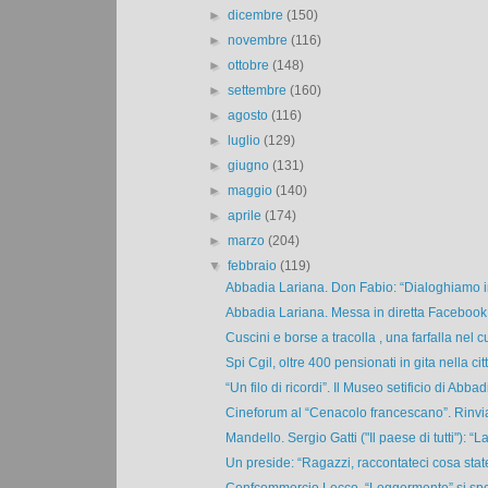
►
dicembre
(150)
►
novembre
(116)
►
ottobre
(148)
►
settembre
(160)
►
agosto
(116)
►
luglio
(129)
►
giugno
(131)
►
maggio
(140)
►
aprile
(174)
►
marzo
(204)
▼
febbraio
(119)
Abbadia Lariana. Don Fabio: “Dialoghiamo in
Abbadia Lariana. Messa in diretta Facebook 
Cuscini e borse a tracolla , una farfalla nel cu
Spi Cgil, oltre 400 pensionati in gita nella citt
“Un filo di ricordi”. Il Museo setificio di Abbadi
Cineforum al “Cenacolo francescano”. Rinviat
Mandello. Sergio Gatti ("Il paese di tutti"): “La 
Un preside: “Ragazzi, raccontateci cosa state