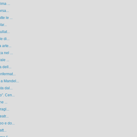
ima ...
rsa...
e le ...
ar...
llat...
e di...
 arte...
 nel ...
le ...
 dell...
nfermat...
a Mandel...
a dal...
”. Cen...
e ...
agl...
atr...
o e do...
tt...