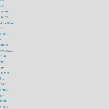
a l’...
 p...
 anzian...
laude...
 il camp...
i ...
dello...
an...
campo ...
 Acquat...
“Lui...
Me...
 per...
l cont...
 ...
o “i...
 Fest...
io. I...
incont...
ita....