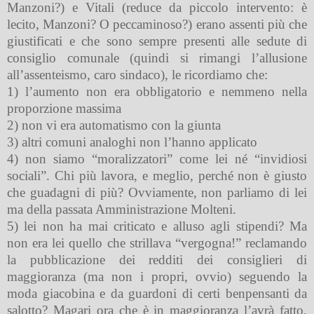
Manzoni?) e Vitali (reduce da piccolo intervento: è
lecito, Manzoni? O peccaminoso?) erano assenti più che
giustificati e che sono sempre presenti alle sedute di
consiglio comunale (quindi si rimangi l’allusione
all’assenteismo, caro sindaco), le ricordiamo che:
1) l’aumento non era obbligatorio e nemmeno nella
proporzione massima
2) non vi era automatismo con la giunta
3) altri comuni analoghi non l’hanno applicato
4) non siamo “moralizzatori” come lei né “invidiosi
sociali”. Chi più lavora, e meglio, perché non è giusto
che guadagni di più? Ovviamente, non parliamo di lei
ma della passata Amministrazione Molteni.
5) lei non ha mai criticato e alluso agli stipendi? Ma
non era lei quello che strillava “vergogna!” reclamando
la pubblicazione dei redditi dei consiglieri di
maggioranza (ma non i propri, ovvio) seguendo la
moda giacobina e da guardoni di certi benpensanti da
salotto? Magari ora che è in maggioranza l’avrà fatto,