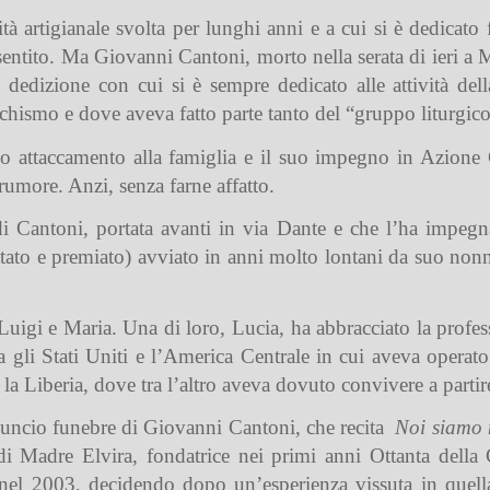
ità artigianale svolta per lunghi anni e a cui si è dedicato
entito. Ma Giovanni Cantoni, morto nella serata di ieri a M
a dedizione con cui si è sempre dedicato alle attività del
chismo e dove aveva fatto parte tanto del “gruppo liturgi
o attaccamento alla famiglia e il suo impegno in Azione Ca
 rumore. Anzi, senza farne affatto.
e di Cantoni, portata avanti in via Dante e che l’ha impegn
ttato e premiato) avviato in anni molto lontani da suo no
uigi e Maria. Una di loro, Lucia, ha abbracciato la profes
 gli Stati Uniti e l’America Centrale in cui aveva operato
 la Liberia, dove tra l’altro aveva dovuto convivere a parti
annuncio funebre di Giovanni Cantoni, che recita
Noi siamo n
 di Madre Elvira, fondatrice nei primi anni Ottanta del
 nel 2003, decidendo dopo un’esperienza vissuta in quell