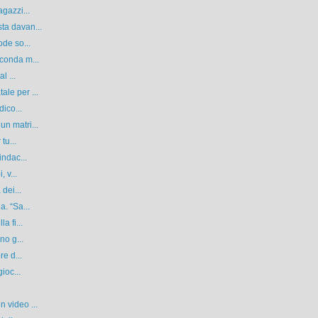
gazzi...
ta davan...
ode so...
conda m...
l ...
le per ...
dico...
n matri...
tu...
indac...
 v...
dei...
. “Sa...
a fi...
no g...
re d...
ioc...
 video ...