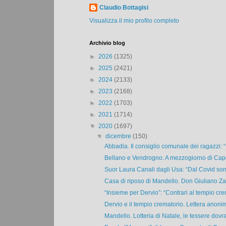
Claudio Bottagisi
Visualizza il mio profilo completo
Archivio blog
►
2026
(1325)
►
2025
(2421)
►
2024
(2133)
►
2023
(2168)
►
2022
(1703)
►
2021
(1714)
▼
2020
(1697)
▼
dicembre
(150)
Abbadia. Il consiglio comunale dei ragazzi: “
Bellano e Vendrogno. A mezzogiorno di Capo
Suor Laura Canali dagli Usa: “Dal Covid sono
Casa di riposo di Mandello. Don Giuliano Zano
“Insieme per Dervio”: “Contrari al tempio crem
Dervio e il tempio crematorio. Lettera anonim
Mandello. Lotteria di Natale, le tessere dovra