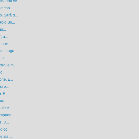
odanno ve...
e con...
. Sarà d...
olo Bo...
r...
 u...
 nev...
n tragu...
 te...
ro le m...
o...
ne. E...
i è...
 E ...
ara...
ale e...
ampane...
. D...
o co...
 sia ...