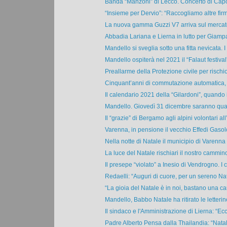
Banda “Manzoni” di Lecco. Concerto di Cap
“Insieme per Dervio”: “Raccogliamo altre firm
La nuova gamma Guzzi V7 arriva sul mercato
Abbadia Lariana e Lierna in lutto per Giampa
Mandello si sveglia sotto una fitta nevicata. I p
Mandello ospiterà nel 2021 il “Falaut festival”,
Preallarme della Protezione civile per rischio
Cinquant’anni di commutazione automatica, u
Il calendario 2021 della “Gilardoni”, quando il
Mandello. Giovedì 31 dicembre saranno quatt
Il “grazie” di Bergamo agli alpini volontari all’
Varenna, in pensione il vecchio Effedi Gasolo
Nella notte di Natale il municipio di Varenna s
La luce del Natale rischiari il nostro cammino.
Il presepe “violato” a Inesio di Vendrogno. I c
Redaelli: “Auguri di cuore, per un sereno Nat
“La gioia del Natale è in noi, bastano una c
Mandello, Babbo Natale ha ritirato le letterine
Il sindaco e l'Amministrazione di Lierna: “Ecc
Padre Alberto Pensa dalla Thailandia: “Natale