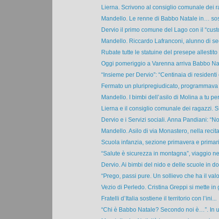
Lierna. Scrivono al consiglio comunale dei ra
Mandello. Le renne di Babbo Natale in… sos
Dervio il primo comune del Lago con il “cust
Mandello. Riccardo Lafranconi, alunno di se
Rubate tutte le statuine del presepe allestito a
Oggi pomeriggio a Varenna arriva Babbo Nata
“Insieme per Dervio”: “Centinaia di residenti 
Fermato un pluripregiudicato, programmava u
Mandello. I bimbi dell’asilo di Molina a tu per 
Lierna e il consiglio comunale dei ragazzi. S
Dervio e i Servizi sociali. Anna Pandiani: “Noi,
Mandello. Asilo di via Monastero, nella recita 
Scuola infanzia, sezione primavera e primaria
“Salute è sicurezza in montagna”, viaggio nell
Dervio. Ai bimbi del nido e delle scuole in do
“Prego, passi pure. Un sollievo che ha il valo
Vezio di Perledo. Cristina Greppi si mette in g
Fratelli d’Italia sostiene il territorio con l’ini...
“Chi è Babbo Natale? Secondo noi è…”. In un