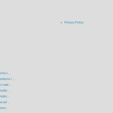
Privacy Policy
Una c...
danno i ...
 nate ...
tta: ...
ator...
a ad ...
nno ...