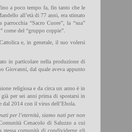
 fino a poco tempo fa, fin tanto che le
andello all’età di 77 anni, era stimato
la parrocchia “Sacro Cuore”, la “sua”
co” come del “gruppo coppie”.
ttolica e, in generale, il suo volersi
ato in particolare nella produzione di
nno Giovanni, dal quale aveva appunto
sione religiosa e da circa un anno è in
 già per sei anni prima di spostarsi in
re dal 2014 con il virus dell’Ebola.
ati per l’eternità, siamo nati per non
la Comunità Cenacolo di Saluzzo a cui
a stessa comunità di condividerne gli