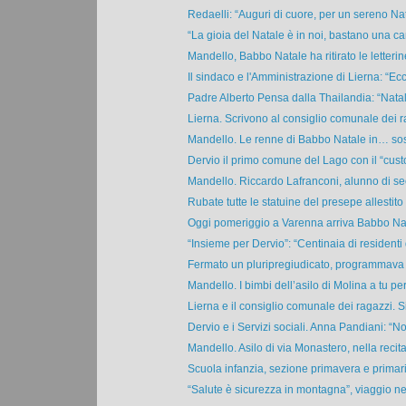
Redaelli: “Auguri di cuore, per un sereno Nat
“La gioia del Natale è in noi, bastano una c
Mandello, Babbo Natale ha ritirato le letterine
Il sindaco e l'Amministrazione di Lierna: “Ecc
Padre Alberto Pensa dalla Thailandia: “Natale
Lierna. Scrivono al consiglio comunale dei ra
Mandello. Le renne di Babbo Natale in… sos
Dervio il primo comune del Lago con il “cust
Mandello. Riccardo Lafranconi, alunno di se
Rubate tutte le statuine del presepe allestito a
Oggi pomeriggio a Varenna arriva Babbo Nata
“Insieme per Dervio”: “Centinaia di residenti 
Fermato un pluripregiudicato, programmava u
Mandello. I bimbi dell’asilo di Molina a tu per 
Lierna e il consiglio comunale dei ragazzi. S
Dervio e i Servizi sociali. Anna Pandiani: “Noi,
Mandello. Asilo di via Monastero, nella recita 
Scuola infanzia, sezione primavera e primaria
“Salute è sicurezza in montagna”, viaggio nell