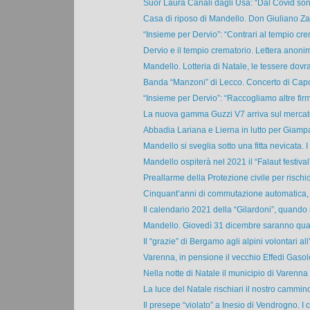
Suor Laura Canali dagli Usa: “Dal Covid sono
Casa di riposo di Mandello. Don Giuliano Zano
“Insieme per Dervio”: “Contrari al tempio crem
Dervio e il tempio crematorio. Lettera anonim
Mandello. Lotteria di Natale, le tessere dovra
Banda “Manzoni” di Lecco. Concerto di Cap
“Insieme per Dervio”: “Raccogliamo altre firm
La nuova gamma Guzzi V7 arriva sul mercato
Abbadia Lariana e Lierna in lutto per Giampa
Mandello si sveglia sotto una fitta nevicata. I p
Mandello ospiterà nel 2021 il “Falaut festival”,
Preallarme della Protezione civile per rischio
Cinquant’anni di commutazione automatica, u
Il calendario 2021 della “Gilardoni”, quando il
Mandello. Giovedì 31 dicembre saranno quatt
Il “grazie” di Bergamo agli alpini volontari all’
Varenna, in pensione il vecchio Effedi Gasolo
Nella notte di Natale il municipio di Varenna s
La luce del Natale rischiari il nostro cammino.
Il presepe “violato” a Inesio di Vendrogno. I c