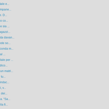
ale e...
ampane...
. D...
o co...
 sia ...
gazzi...
ta davan...
ode so...
conda m...
l ...
le per ...
dico...
n matri...
tu...
indac...
 v...
dei...
. “Sa...
a fi...