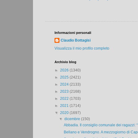
Informazioni personali
Claudio Bottagisi
Visualizza il mio profilo completo
Archivio blog
►
2026
(1340)
►
2025
(2421)
►
2024
(2133)
►
2023
(2168)
►
2022
(1703)
►
2021
(1714)
▼
2020
(1697)
▼
dicembre
(150)
Abbadia. Il consiglio comunale dei ragazzi: “
Bellano e Vendrogno. A mezzogiorno di Capo