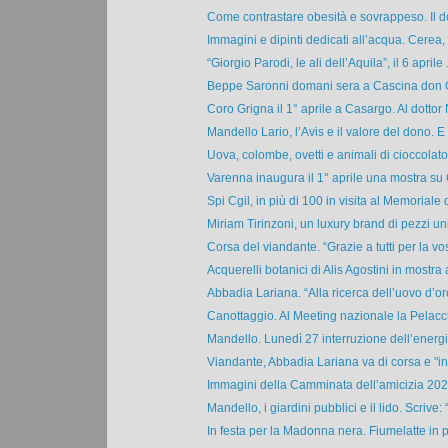
Come contrastare obesità e sovrappeso. Il do
Immagini e dipinti dedicati all’acqua. Cerea, 
“Giorgio Parodi, le ali dell’Aquila”, il 6 aprile .
Beppe Saronni domani sera a Cascina don Gu
Coro Grigna il 1° aprile a Casargo. Al dottor 
Mandello Lario, l’Avis e il valore del dono. E l
Uova, colombe, ovetti e animali di cioccolato
Varenna inaugura il 1° aprile una mostra su 
Spi Cgil, in più di 100 in visita al Memoriale d
Miriam Tirinzoni, un luxury brand di pezzi unic
Corsa del viandante. “Grazie a tutti per la vos
Acquerelli botanici di Alis Agostini in mostra al
Abbadia Lariana. “Alla ricerca dell’uovo d’oro
Canottaggio. Al Meeting nazionale la Pelacch
Mandello. Lunedì 27 interruzione dell’energia
Viandante, Abbadia Lariana va di corsa e "in
Immagini della Camminata dell’amicizia 2023, 
Mandello, i giardini pubblici e il lido. Scrive: “
In festa per la Madonna nera. Fiumelatte in p