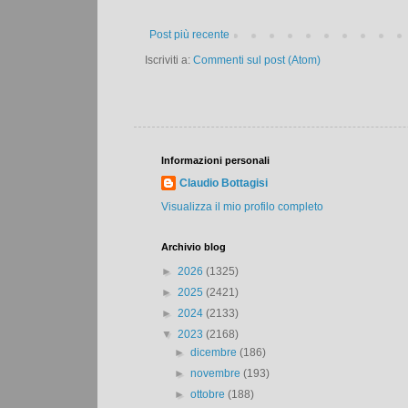
Post più recente
Iscriviti a:
Commenti sul post (Atom)
Informazioni personali
Claudio Bottagisi
Visualizza il mio profilo completo
Archivio blog
►
2026
(1325)
►
2025
(2421)
►
2024
(2133)
▼
2023
(2168)
►
dicembre
(186)
►
novembre
(193)
►
ottobre
(188)