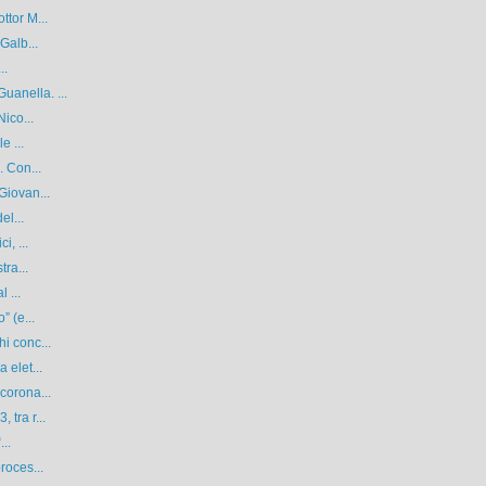
ttor M...
Galb...
..
anella. ...
Nico...
e ...
. Con...
Giovan...
el...
i, ...
tra...
 ...
” (e...
i conc...
 elet...
corona...
tra r...
...
roces...