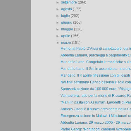
►
settembre
(204)
►
agosto
(177)
►
luglio
(202)
►
giugno
(206)
►
maggio
(226)
►
aprile
(155)
▼
marzo
(151)
Memorial Paolo D’Aloja di canottaggio, già i
Abbadia Lariana, parcheggi a pagamento tutt
Mandello Lario. Congelate le modifiche sulle
Mandello Lario. Il Gal in assemblea ha eletto i
Mandello. Il 4 aprile riflessione con gli ospiti 
Nel fine settimana Dervio osserva il sole con il
Sponsorizzazione da 100.000 euro. “Ristogest
Valmadrera, lutto per la morte di Riccardo Ru
“Mani in pasta con Assunta!”. Lavoretti di Pas
Antonio Gaddi è il nuovo presidente della Can
Emergenza ciclone in Malawi. I Missionari c
Abbadia Lariana. 29 marzo 2005 - 29 marzo 
Padre Georg: “Non pochi cardinali avrebbero 