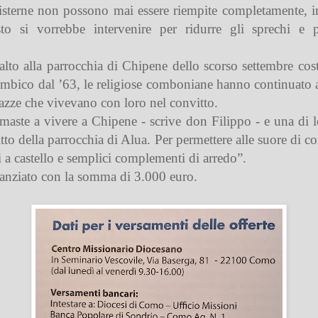
isterne non possono mai essere riempite completamente, i
esto si vorrebbe intervenire per ridurre gli sprechi e 
alto alla parrocchia di Chipene dello scorso settembre co
mbico dal ’63, le religiose comboniane hanno continuato a 
agazze che vivevano con loro nel convitto.
aste a vivere a Chipene - scrive don Filippo - e una di lo
tto della parrocchia di Alua. Per permettere alle suore di c
i a castello e semplici complementi di arredo”.
inanziato con la somma di 3.000 euro.