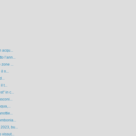
n acqu...
o l’ann...
 zone ...
l n...
d...
 t...
” in c...
sconi...
qua,...
ottie...
ombonia...
2023, bu...
vissut...