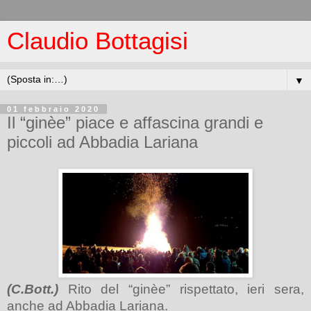
Claudio Bottagisi
▼
01 febbraio 2020
Il “ginèe” piace e affascina grandi e
piccoli ad Abbadia Lariana
(C.Bott.)
Ri
to del “ginèe
” rispettato
, ieri sera,
anc
he ad Abbadia Lariana
.