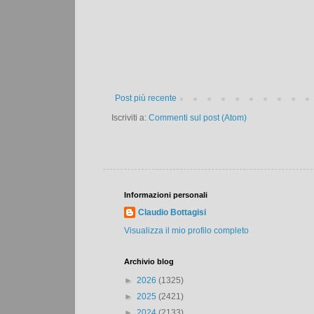
Post più recente
Iscriviti a:
Commenti sul post (Atom)
Informazioni personali
Claudio Bottagisi
Visualizza il mio profilo completo
Archivio blog
►
2026
(1325)
►
2025
(2421)
►
2024
(2133)