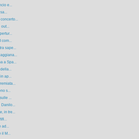
cio e...
sa...
concerto...
out...
ertur...
I com...
ra sape...
aggiana...
a a Spa...
della...
in ap...
remiata...
no s...
ulle ...
Danilo...
in tre...
fi...
 ad...
il M...