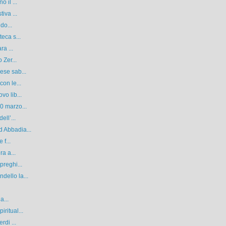
 il ...
iva ...
do...
eca s...
ra ...
 Zer...
ese sab...
on le...
vo lib...
0 marzo...
ell’...
 Abbadia...
 f...
ra a...
preghi...
ello la...
a...
ritual...
rdi ...