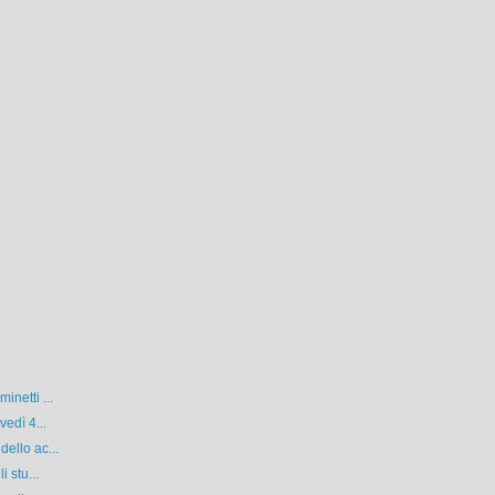
netti ...
edì 4...
ello ac...
 stu...