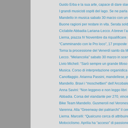
Guido Erba e la sua arte, capace di dare slan
I grandi musicisti ospiti del lago. Se ne parla 
Mandello in musica sabato 30 marzo con un 
Buone ragioni per restare in vita. Serata sold 
Ciclabile Abbadia Lariana-Lecco. A breve l’ap
Lierna, piazza IV Novembre da riqualificare. 
“Camminando con le Pro loco”, 17 proposte t
Torna la processione del Venerdì santo da M
Lecco. “Melancolia” sabato 30 marzo in scen
Livio Micheli: “Sarò sempre un grande tifoso 
Musica. Corso di interpretazione organistica 
Canottaggio. Arianna Passini, mandellese, p
Mandello. Bravi i “moschettieri” dell’Arcobale
Anna Savini: “Non leggevo e non leggo libri s
Abbadia. Corsa del viandante per 270, vince 
Bike Team Mandello. Gusmeroli nel Veronese, 
Varenna. Alla “Greenway dei patriarchi” il certi
Lierna. Marcelli: “Qualcuno cerca di attribuire
Motociclismo. Aprilia ha “acceso” di passione 