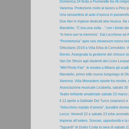
Domenica 24 festa a Fiumelatte tra riti religios
Varenna. Protezione civile al lavoro a Pino per
Una sessantina di auto d’epoca in passerell
Due libri in inglese dedicati alla musica. Ne è
Mandello. “C’era una volta…” con i bimbi degl
“In treno per la memoria”. Dal Lecchese ad A
“Promemoria” apre uno showroom mono-br
Orticolario 2019 a Villa Erba di Cernobbio. Ve
Dervio. Assegnata la gestione del chiosco (ex
Van De Sfroos agli studenti del Liceo Leopardi
“MIA Photo Fair”. In mostra a Milano gli scatti 
Mandello, primo lotto nuovo lungolago di Olci
Varenna. Villa Monastero riparte tra mostre, e
Associazione musicale Licabella, sabato 30 
Teatro brillante amatoriale sabato 23 marzo
Il 12 aprile a Galbiate Del Turco (soprano) e
“Arlecchino malato d’amore”, burattini domen
Lecco. Venerdì 22 e sabato 23 erbe aromatich
Imprese all’estero. Scenari, opportunità e la r
“Sguardi” di Duilio Costa la sera di sabato 23