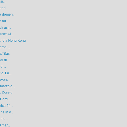
i,...
 ri...
a domen...
 au...
i asi...
uschwi...
and a Hong Kong
rso ...
 “Bar...
 di ...
di...
o. La...
vent...
marzo o...
 a Dervio
 Comi...
ica 24...
e in v...
ete...
 mar...