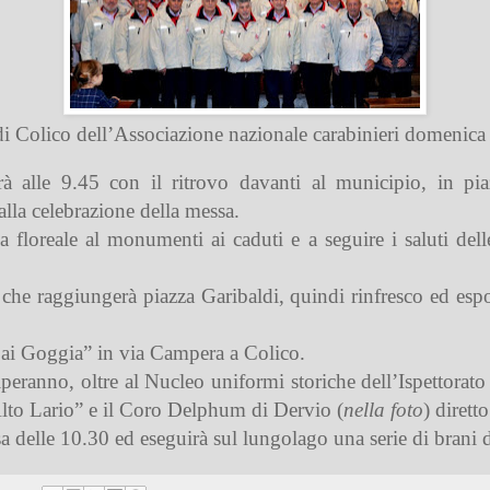
di Colico dell’Associazione nazionale carabinieri domenic
rà alle 9.45 con il ritrovo davanti al municipio, in p
alla celebrazione della messa.
loreale al monumenti ai caduti e a seguire i saluti delle a
 che raggiungerà piazza Garibaldi, quindi rinfresco ed esp
“Dai Goggia” in via Campera a Colico.
peranno, oltre al Nucleo uniformi storiche dell’Ispettorato
“Alto Lario” e il Coro Delphum di Dervio (
nella foto
) dirett
 delle 10.30 ed eseguirà sul lungolago una serie di brani d