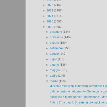
►
2023
(2168)
►
2022
(1703)
►
2021
(1714)
►
2020
(1697)
▼
2019
(1682)
►
dicembre
(134)
►
novembre
(145)
►
ottobre
(150)
►
settembre
(150)
►
agosto
(142)
►
luglio
(116)
►
giugno
(138)
►
maggio
(178)
►
aprile
(149)
▼
marzo
(159)
Musica e medicina. Il maestro varennese Comi
L’alimentazione nel passato. Se ne parla giov
Successo a teatro per le “Bontempone”. Mand
Rotary Erba Laghi. Screening urologici per gli