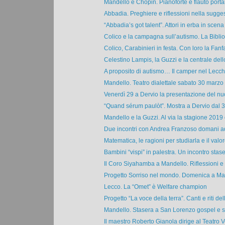
Mandello e Chopin. Pianoforte e flauto portano
Abbadia. Preghiere e riflessioni nella suggest
“Abbadia’s got talent”. Attori in erba in scena 
Colico e la campagna sull’autismo. La Bibliot
Colico, Carabinieri in festa. Con loro la Fanfa
Celestino Lampis, la Guzzi e la centrale dello
A proposito di autismo… Il camper nel Lecch
Mandello. Teatro dialettale sabato 30 marzo c
Venerdì 29 a Dervio la presentazione del nuo
“Quand sérum paulòt”. Mostra a Dervio dal 3
Mandello e la Guzzi. Al via la stagione 2019 d
Due incontri con Andrea Franzoso domani ad
Matematica, le ragioni per studiarla e il valore
Bambini “vispi” in palestra. Un incontro stase
Il Coro Siyahamba a Mandello. Riflessioni e 
Progetto Sorriso nel mondo. Domenica a Mand
Lecco. La “Omet” è Welfare champion
Progetto “La voce della terra”. Canti e riti dell
Mandello. Stasera a San Lorenzo gospel e spi
Il maestro Roberto Gianola dirige al Teatro Ve