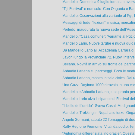
Mandello. Domenica 9 luglio torna la traversa
“Tiji Festival” e non solo. Con Ongania e Bar
Mandello. Osservazioni alla variante al Pgt, l
Messaggi di fede, “lezioni”, musica, mercatino
Perledo, inaugurata la nuova sede dell’Auser
Mandello. “Casa comune”: “Variante al Pgt, gi
Mandello Lario. Nuove targhe e nuova guida s
Da Mandello Lario all’Accademia Carrara di
Lavori lungo la Provinciale 72. Nuovi interven
Bellano. Novità in arrivo sul fronte dei parche
Abbadia Lariana e i parcheggi. Ecco le modal
Abbadia Lariana, mostra in sala civica. Dai r
Una Guzzi Daytona 1000 ritrovata in una con
Mandello e Abbadia Lariana, tutto pronto per l
Mandello Lario alza il sipario sul Festival dell
“Il bello dell’orrido”. Sveva Casati Modignani e
Mandello. Trekking in Nepal atto terzo, Ongan
Angelo Sormani, sabato 22 l’omaggio di due c
Rally Regione Piemonte, Vitali da podio. Ter
“Autonomia differenziata, no grazie”. Questa 