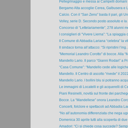
Pellegrinaggio e messa ai Campelli domani m
Bergamo Alta accoglie Cerea, Galbusera e Loc
Calcio. Con il “San Zeno” basta il pari, gli Un
Volley, serie D. Secondo posto assoluto e la p
Concorso di “Lettelariamente”, 278 alunni me
I consiglieri di “Vivere Lierna”: “La spiaggia di
Il Comune di Abbadia Lariana “celebra” la vita
Il sindaco torna all’attacco: “Si ripristini l’ing..
"Memorial Leandro Corotto" di bocce. Alla “M
Mandello Lario. Il parco “Gianni Rodari” a P
“Casa Comune”: “Mandello cede alle logiche p
Mandello. Il Centro di ascolto “rivede” il 2022:
Mandello Lario. I bollini blu si potranno acqui
Le immagini di Locatelli e gli acquerelli di Ce
Piani Resinelli, novità sul fronte dei parchegg
Bocce. La “Mandellese” onora Leandro Corott
Concerti, folclore e spettacoli ad Abbadia Lar
“No all’autonomia differenziata che nega ugua
Domenica 30 aprile tutti alla scoperta di due e
Amadori: “Ci si chiede cosa succede? Sempl