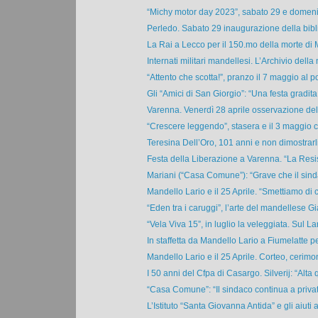
“Michy motor day 2023”, sabato 29 e domeni
Perledo. Sabato 29 inaugurazione della bibli
La Rai a Lecco per il 150.mo della morte di 
Internati militari mandellesi. L’Archivio della 
“Attento che scotta!”, pranzo il 7 maggio al pol
Gli “Amici di San Giorgio”: “Una festa gradita 
Varenna. Venerdì 28 aprile osservazione del
“Crescere leggendo”, stasera e il 3 maggio c
Teresina Dell’Oro, 101 anni e non dimostrarli! 
Festa della Liberazione a Varenna. “La Resis
Mariani (“Casa Comune”): “Grave che il sind
Mandello Lario e il 25 Aprile. “Smettiamo di c
“Eden tra i caruggi”, l’arte del mandellese G
“Vela Viva 15”, in luglio la veleggiata. Sul Lar
In staffetta da Mandello Lario a Fiumelatte per 
Mandello Lario e il 25 Aprile. Corteo, cerimon
I 50 anni del Cfpa di Casargo. Silverij: “Alta q
“Casa Comune”: “Il sindaco continua a privat
L’Istituto “Santa Giovanna Antida” e gli aiuti ai