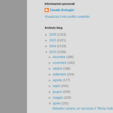
Informazioni personali
Claudio Bottagisi
Visualizza il mio profilo completo
Archivio blog
►
2026
(1323)
►
2025
(2421)
►
2024
(2133)
▼
2023
(2168)
►
dicembre
(186)
►
novembre
(193)
►
ottobre
(188)
►
settembre
(204)
►
agosto
(177)
►
luglio
(202)
►
giugno
(206)
►
maggio
(226)
▼
aprile
(155)
Abbadia Lariana, un successo il “Michy motor