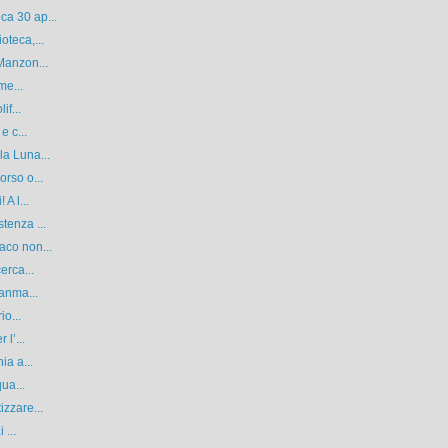
ca 30 ap...
oteca,...
Manzon...
me...
if...
e c...
la Luna...
orso o...
A l...
tenza ...
aco non...
erca...
ianma...
io...
l’...
ia a...
ua...
izzare...
 ...