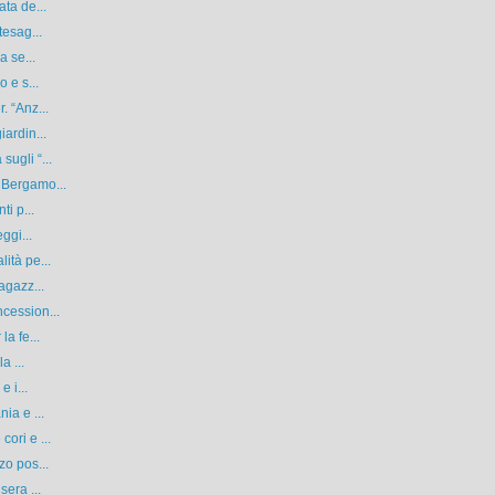
ta de...
tesag...
a se...
 e s...
. “Anz...
ardin...
ugli “...
 Bergamo...
ti p...
ggi...
ità pe...
agazz...
cession...
a fe...
a ...
 i...
ia e ...
ori e ...
zo pos...
sera ...