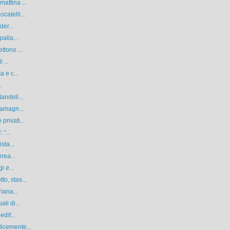
attina ...
atelli...
der...
alla...
ttono ...
 ...
 e c...
.
andell...
ramagn...
rivati...
 “...
sta...
rea...
i e...
o, stas...
iana...
li di...
dif...
icemente...