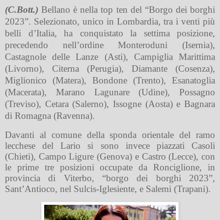
(C.Bott.)
Bellano è nella top ten del “Borgo dei borghi
2023”. Selezionato, unico in Lombardia, tra i venti più
belli d’Italia, ha conquistato la settima posizione,
precedendo nell’ordine Monteroduni (Isernia),
Castagnole delle Lanze (Asti), Campiglia Marittima
(Livorno), Citerna (Perugia), Diamante (Cosenza),
Miglionico (Matera), Bondone (Trento), Esanatoglia
(Macerata), Marano Lagunare (Udine), Possagno
(Treviso), Cetara (Salerno), Issogne (Aosta) e Bagnara
di Romagna (Ravenna).
Davanti al comune della sponda orientale del ramo
lecchese del Lario si sono invece piazzati Casoli
(Chieti), Campo Ligure (Genova) e Castro (Lecce), con
le prime tre posizioni occupate da Ronciglione, in
provincia di Viterbo, “borgo dei borghi 2023”,
Sant’Antioco, nel Sulcis-Iglesiente, e Salemi (Trapani).