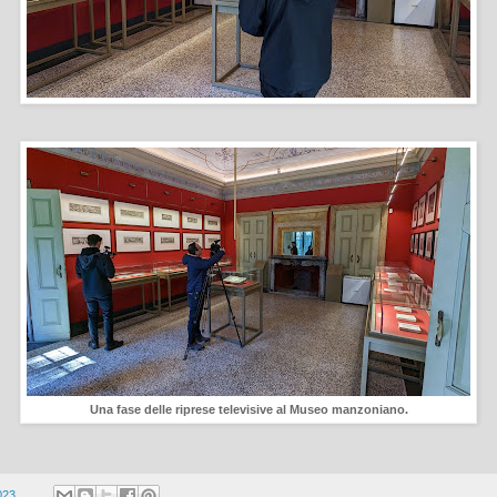
Una fase delle riprese televisive al Museo manzoniano.
023