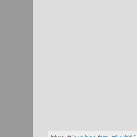
Pubblicato da
Claudio Bottagisi
alle
mercoledì, aprile 26, 2