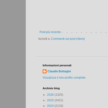
Post più recente
Iscriviti a:
Commenti sul post (Atom)
Informazioni personali
Claudio Bottagisi
Visualizza il mio profilo completo
Archivio blog
►
2026
(1325)
►
2025
(2421)
►
2024
(2133)