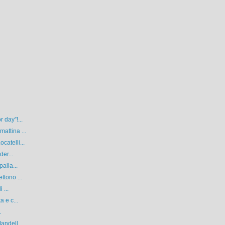
 day”!...
attina ...
atelli...
der...
alla...
ttono ...
 ...
 e c...
.
andell...