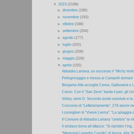
▼
2023
(2168)
►
dicembre
(186)
►
novembre
(193)
►
ottobre
(188)
►
settembre
(204)
►
agosto
(177)
►
luglio
(202)
►
giugno
(206)
►
maggio
(226)
▼
aprile
(155)
Abbadia Lariana, un successo il “Michy motor
Pellegrinaggio e messa ai Campelli domani m
Bergamo Alta accoglie Cerea, Galbusera e Loc
Calcio. Con il “San Zeno” basta il pari, gli Un
Volley, serie D. Secondo posto assoluto e la p
Concorso di “Lettelariamente”, 278 alunni me
I consiglieri di “Vivere Lierna”: “La spiaggia di
Il Comune di Abbadia Lariana “celebra” la vita
Il sindaco torna all’attacco: “Si ripristini l’ing..
"Memorial Leandro Corotto" di bocce. Alla “M