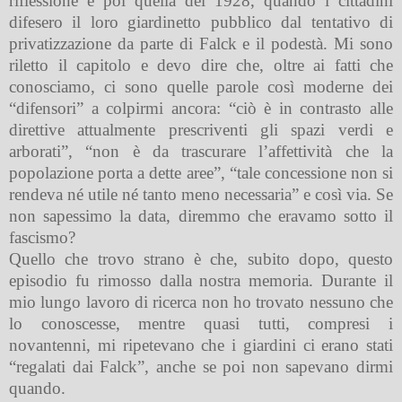
riflessione è poi quella del 1928, quando i cittadini
difesero il loro giardinetto pubblico dal tentativo di
privatizzazione da parte di Falck e il podestà. Mi sono
riletto il capitolo e devo dire che, oltre ai fatti che
conosciamo, ci sono quelle parole così moderne dei
“difensori” a colpirmi ancora: “ciò è in contrasto alle
direttive attualmente prescriventi gli spazi verdi e
arborati”, “non è da trascurare l’affettività che la
popolazione porta a dette aree”, “tale concessione non si
rendeva né utile né tanto meno necessaria” e così via. Se
non sapessimo la data, diremmo che eravamo sotto il
fascismo?
Quello che trovo strano è che, subito dopo, questo
episodio fu rimosso dalla nostra memoria. Durante il
mio lungo lavoro di ricerca non ho trovato nessuno che
lo conoscesse, mentre quasi tutti, compresi i
novantenni, mi ripetevano che i giardini ci erano stati
“regalati dai Falck”, anche se poi non sapevano dirmi
quando.