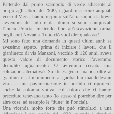
Partendo dal primo scampolo di verde adiacente al
borgo agli albori del ‘900, i giardini si sono ampliati
verso il Meria, hanno respinto sull’altra sponda la breve
avventura del lido e da ultimo si sono conquistati
l’intera Poncia, mettendo fine all’escavazione ormai
negli anni Novanta. Tutto ciò vuol dire qualcosa?
Mi sono fatto una domanda in questi ultimi anni: se
avessimo saputo, prima di iniziare i lavori, che il
giardinetto di via Manzoni, vecchio di 120 anni, aveva
questo valore di documento storico l’avremmo
demolito ugualmente? O avremmo cercato una
soluzione alternativa? So di esagerare ma io, oltre al
giardinetto, al monumento ai garibaldini mandellesi in
vista, a una pavimentazione in porfido ci riporterei
anche la colonna votiva, cui coloro che ci hanno
preceduto tenevano tanto (lo stesso si potrebbe dire per
altre cose, ad esempio le “dune” in Poncia!).
Una vicenda molto forte che può stimolarci a una