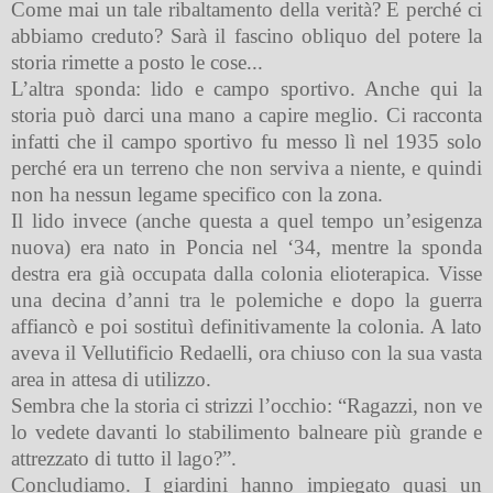
Come mai un tale ribaltamento della verità? E perché ci
abbiamo creduto? Sarà il fascino obliquo del potere la
storia rimette a posto le cose...
L’altra sponda: lido e campo sportivo. Anche qui la
storia può darci una mano a capire meglio. Ci racconta
infatti che il campo sportivo fu messo lì nel 1935 solo
perché era un terreno che non serviva a niente, e quindi
non ha nessun legame specifico con la zona.
Il lido invece (anche questa a quel tempo un’esigenza
nuova) era nato in Poncia nel ‘34, mentre la sponda
destra era già occupata dalla colonia elioterapica. Visse
una decina d’anni tra le polemiche e dopo la guerra
affiancò e poi sostituì definitivamente la colonia. A lato
aveva il Vellutificio Redaelli, ora chiuso con la sua vasta
area in attesa di utilizzo.
Sembra che la storia ci strizzi l’occhio: “Ragazzi, non ve
lo vedete davanti lo stabilimento balneare più grande e
attrezzato di tutto il lago?”.
Concludiamo. I giardini hanno impiegato quasi un