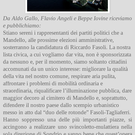
Da Aldo Gallo, Flavio Angeli e Beppe Iovine riceviamo
e pubblichiamo:
Stiano sereni i rappresentanti dei partiti politici che a
Mandello, alle prossime elezioni amministrative,
sosterranno la candidatura di Riccardo Fasoli. La nostra
lista civica, a cui vogliamo dar vita, non è sponsorizzata
da nessuno e, per il momento, siamo soltanto cittadini
accomunati da un unico interesse: migliorare la qualità
della vita nel nostro comune, respirare aria pulita,
affrontare i problemi di mobilità ordinaria e
straordinaria, riqualificare l’illuminazione pubblica, dare
maggior decoro al cimitero di Mandello e, soprattutto,
difendere il nostro paese dallo scempio urbanistico
messo in atto dal “duo delle rotonde” Fasoli-Tagliaferri.
Hanno soppresso una delle più importanti piazze, si
accingono a realizzare uno svincoletto-mulattiera nella
sola direzione di Sondrio e sanno bene che quest’opera