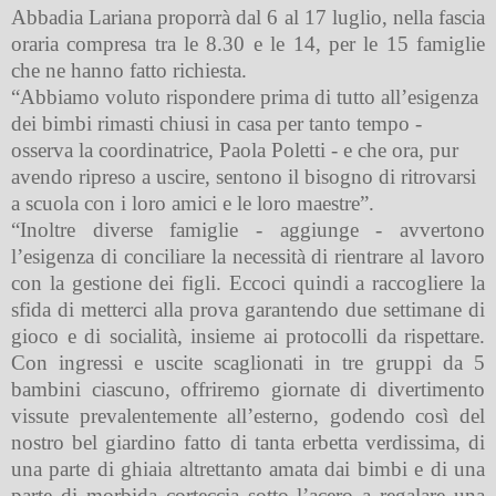
Abbadia Lariana proporrà dal 6 al 17 luglio, nella fascia
oraria compresa tra le 8.30 e le 14, per le 15 famiglie
che ne hanno fatto richiesta.
“Abbiamo voluto rispondere prima di tutto all’esigenza
dei bimbi rimasti chiusi in casa per tanto tempo -
osserva la coordinatrice, Paola Poletti - e che ora, pur
avendo ripreso a uscire, sentono il bisogno di ritrovarsi
a scuola con i loro amici e le loro maestre”.
“Inoltre diverse famiglie - aggiunge - avvertono
l’esigenza di conciliare la necessità di rientrare al lavoro
con la gestione dei figli. Eccoci quindi a raccogliere la
sfida di metterci alla prova garantendo due settimane di
gioco e di socialità, insieme ai protocolli da rispettare.
Con ingressi e uscite scaglionati in tre gruppi da 5
bambini ciascuno, offriremo giornate di divertimento
vissute prevalentemente all’esterno, godendo così del
nostro bel giardino fatto di tanta erbetta verdissima, di
una parte di ghiaia altrettanto amata dai bimbi e di una
parte di morbida corteccia sotto l’acero a regalare una