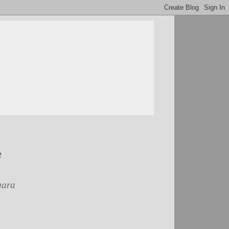
e
gara