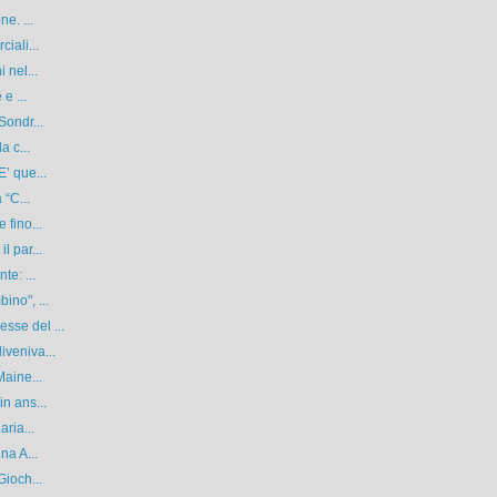
e. ...
iali...
 nel...
e ...
Sondr...
a c...
’ que...
 “C...
 fino...
l par...
te: ...
ino", ...
sse del ...
iveniva...
Maine...
n ans...
aria...
na A...
Gioch...