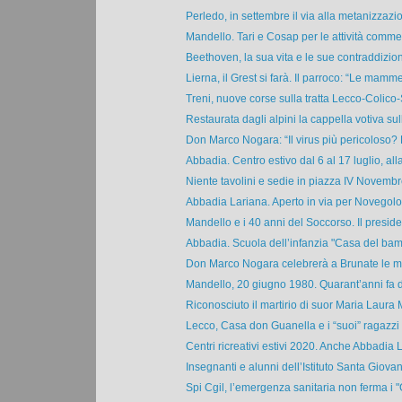
Perledo, in settembre il via alla metanizzazion
Mandello. Tari e Cosap per le attività commerc
Beethoven, la sua vita e le sue contraddizioni
Lierna, il Grest si farà. Il parroco: “Le mamme 
Treni, nuove corse sulla tratta Lecco-Colico-
Restaurata dagli alpini la cappella votiva sull
Don Marco Nogara: “Il virus più pericoloso? E
Abbadia. Centro estivo dal 6 al 17 luglio, alla
Niente tavolini e sedie in piazza IV Novembre
Abbadia Lariana. Aperto in via per Novegolo i
Mandello e i 40 anni del Soccorso. Il presiden
Abbadia. Scuola dell’infanzia "Casa del bamb
Don Marco Nogara celebrerà a Brunate le me
Mandello, 20 giugno 1980. Quarant’anni fa d
Riconosciuto il martirio di suor Maria Laura 
Lecco, Casa don Guanella e i “suoi” ragazzi i
Centri ricreativi estivi 2020. Anche Abbadia L
Insegnanti e alunni dell’Istituto Santa Giovan
Spi Cgil, l’emergenza sanitaria non ferma i "