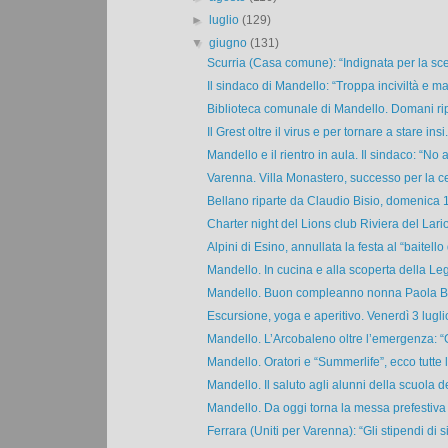
►
luglio
(129)
▼
giugno
(131)
Scurria (Casa comune): “Indignata per la scel
Il sindaco di Mandello: “Troppa inciviltà e m
Biblioteca comunale di Mandello. Domani ripar
Il Grest oltre il virus e per tornare a stare insi.
Mandello e il rientro in aula. Il sindaco: “No al
Varenna. Villa Monastero, successo per la ce
Bellano riparte da Claudio Bisio, domenica 12
Charter night del Lions club Riviera del Lario.
Alpini di Esino, annullata la festa al “baitello 
Mandello. In cucina e alla scoperta della Leg
Mandello. Buon compleanno nonna Paola Bia
Escursione, yoga e aperitivo. Venerdì 3 luglio
Mandello. L’Arcobaleno oltre l’emergenza: “G
Mandello. Oratori e “Summerlife”, ecco tutte l
Mandello. Il saluto agli alunni della scuola del
Mandello. Da oggi torna la messa prefestiva 
Ferrara (Uniti per Varenna): “Gli stipendi di si