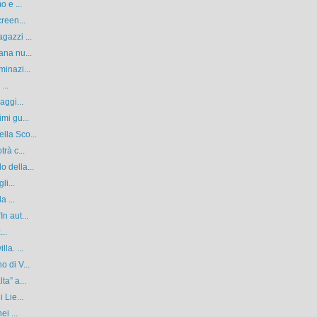
o e ...
reen...
gazzi ...
ana nu...
minazi...
...
aggi...
mi gu...
lla Sco...
rà c...
 della...
li...
a ...
n aut...
...
la. ...
 di V...
ta” a...
 Lie...
i ...