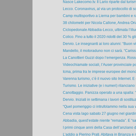
Nasce Lakecomo.tv. Il Lario riparte dal turism
Lecco. Coronavirus, al via un protocollo di sc
Camp multisportivo a Lierna per bambini e ra
38 chilometri per Nicola Callone, Andrea Ori
Ciclopedonale Abbadia-Lecco, ultimata l’illu
Colico. Fino a tutto il 2020 ridotti del 30 % gli 
Dervio. Le insegnanti ai loro alunni: “Buon vi
Mandello, il motoraduno non ci sarà. “Carissi
La Canottieri Guzzi dopo l’emergenza. Rosse
Videochiamate sociali, l’Auser provinciale pot
Icma, prima tra le imprese europee del mondo
Varenna turismo, c’è il nuovo sito Internet. E g
Turismo. Le iniziative (e i numeri) rilanciano l
Canottaggio. Panizza operato a una spalla: “I
Dervio. Iniziati in settimana i lavori di sostituz
“Quel pomeriggio ci intrufolammo nella sua vil
Cena vista lago sabato 27 giugno nel giardino
Abbadia, quest’estate niente “remada”. E “sal
I primi cinque anni della Casa dell’anziano di
L’addio a Pierino Prati. Abitava in Brianza e ne