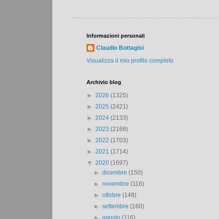
Informazioni personali
Claudio Bottagisi
Visualizza il mio profilo completo
Archivio blog
►
2026
(1325)
►
2025
(2421)
►
2024
(2133)
►
2023
(2168)
►
2022
(1703)
►
2021
(1714)
▼
2020
(1697)
►
dicembre
(150)
►
novembre
(116)
►
ottobre
(148)
►
settembre
(160)
►
agosto
(116)