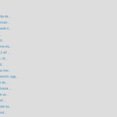
ta de...
ancan...
te il...
..
l...
na vis...
 all’...
 Gi...
d...
a nav...
nchi, ogg...
 da ...
razie ...
e us...
l’...
del sa...
nd...