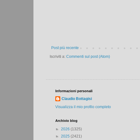
Post più recente
Iscriviti a:
Commenti sul post (Atom)
Informazioni personali
Claudio Bottagisi
Visualizza il mio profilo completo
Archivio blog
►
2026
(1325)
►
2025
(2421)