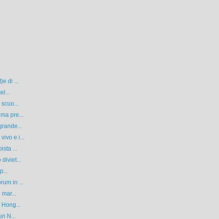
e di ...
el...
 scuo...
ma pre...
grande...
ivo e i...
sta ...
diviet...
p...
um in ...
 mar...
 Hong...
un N...