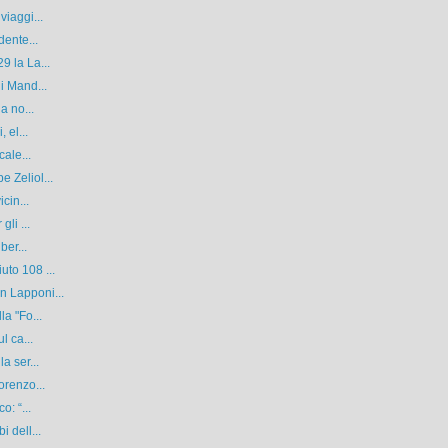
viaggi...
dente...
9 la La...
i Mand...
a no...
 el...
cale...
 Zeliol...
cin...
li ...
ber...
to 108 ...
n Lapponi...
a "Fo...
l ca...
a ser...
orenzo...
o: “...
 dell...