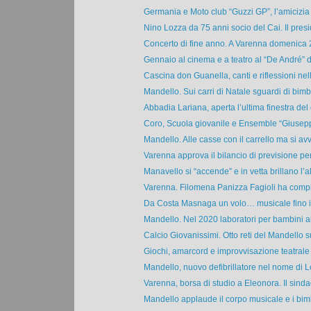
Germania e Moto club “Guzzi GP”, l’amicizia 
Nino Lozza da 75 anni socio del Cai. Il presi
Concerto di fine anno. A Varenna domenica 2
Gennaio al cinema e a teatro al “De André” d
Cascina don Guanella, canti e riflessioni nell
Mandello. Sui carri di Natale sguardi di bimbi,
Abbadia Lariana, aperta l’ultima finestra del 
Coro, Scuola giovanile e Ensemble “Giuseppe
Mandello. Alle casse con il carrello ma si avvi
Varenna approva il bilancio di previsione per g
Manavello si “accende” e in vetta brillano l’al
Varenna. Filomena Panizza Fagioli ha compiu
Da Costa Masnaga un volo… musicale fino i
Mandello. Nel 2020 laboratori per bambini all
Calcio Giovanissimi. Otto reti del Mandello su
Giochi, amarcord e improvvisazione teatrale l
Mandello, nuovo defibrillatore nel nome di L
Varenna, borsa di studio a Eleonora. Il sindac
Mandello applaude il corpo musicale e i bimbi