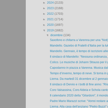
►
2024
(2133)
►
2023
(2168)
►
2022
(1703)
►
2021
(1714)
►
2020
(1697)
▼
2019
(1682)
▼
dicembre
(134)
Saxofono e chitarra a Varenna per una “Not(t)
Mandello. Gazebo di Fratelli d’Italia per la tut
Mandello. Gennaio, è tempo di iscrizioni alle
Il sindaco di Mandello: “Nessuna ordinanza, 
Colico. Le musiche di Johann Strauss per il 
Capodanno in piazza a Varenna. Musica dal v
Tempo d’inverno, tempo di neve. Si torna in pi
Lierna. Da martedì 31 dicembre al 2 gennaio 
Il sindaco di Dervio e i botti di fine anno: “Ris
Coro Valsassina, Coro Aldeia e Schola cantor
Il calendario 2020 della “Gilardoni”, il mondo
Padre Mario Marazzi scrive: “Vorrei restare a
Lierna. Alla casa dell'anziano "Pietro Buzzi" 